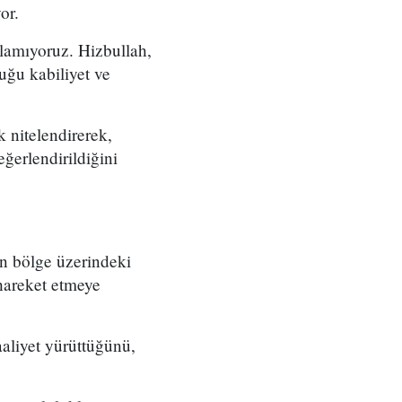
or.
lamıyoruz. Hizbullah,
uğu kabiliyet ve
ak nitelendirerek,
eğerlendirildiğini
on bölge üzerindeki
 hareket etmeye
aaliyet yürüttüğünü,