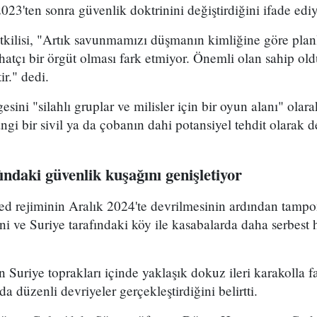
023'ten sonra güvenlik doktrinini değiştirdiğini ifade ediy
kilisi, "Artık savunmamızı düşmanın kimliğine göre plan
hatçı bir örgüt olması fark etmiyor. Önemli olan sahip old
ir." dedi.
gesini "silahlı gruplar ve milisler için bir oyun alanı" olar
gi bir sivil ya da çobanın dahi potansiyel tehdit olarak d
fındaki güvenlik kuşağını genişletiyor
sed rejiminin Aralık 2024'te devrilmesinin ardından tamp
ini ve Suriye tarafındaki köy ile kasabalarda daha serbest
 Suriye toprakları içinde yaklaşık dokuz ileri karakolla f
da düzenli devriyeler gerçekleştirdiğini belirtti.