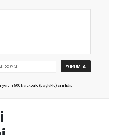
yorum 600 karakterle (boşluklu) sınırlıdır.
i
i