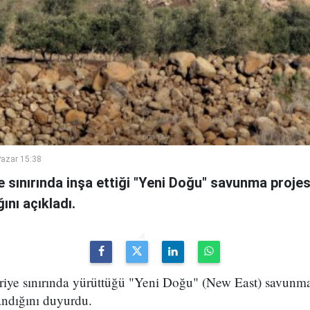
azar 15:38
ye sınırında inşa ettiği "Yeni Doğu" savunma proje
ını açıkladı.
uriye sınırında yürüttüğü "Yeni Doğu" (New East) savunma
ndığını duyurdu.