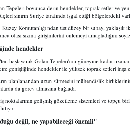
n Tepeleri boyunca derin hendekler, toprak setler ve yen
üçleri sınırın Suriye tarafında işgal ettiği bölgelerdeki varl
n Kuzey Komutanlığı'ndan üst düzey bir subay, yaklaşık i
yunca olası sızma girişimlerini önlemeyi amaçladığını söyle
iğinde hendekler
ten başlayarak Golan Tepeleri'nin güneyine kadar uzanan
tre genişliğinde hendekler ile yüksek toprak setleri inşa e
ların planlanandan uzun sürmesini mühendislik birlikleri
larda da görev almasına bağladı.
çiş noktalarının gelişmiş gözetleme sistemleri ve topçu birl
irtiyor.
uğu değil, ne yapabileceği önemli"