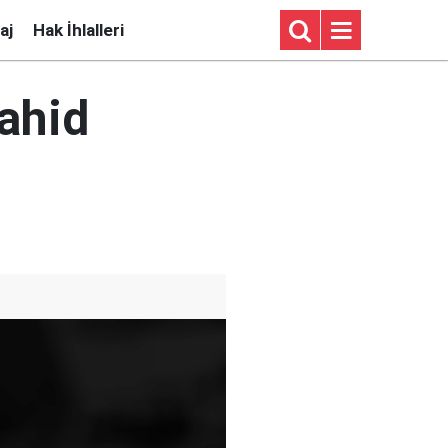
aj
Hak İhlalleri
ahid