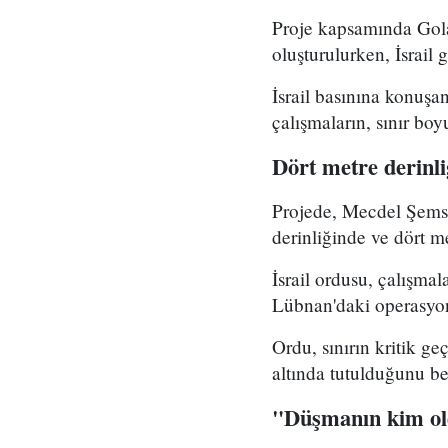
Proje kapsamında Gola
oluşturulurken, İsrail g
İsrail basınına konuşa
çalışmaların, sınır bo
Dört metre derinl
Projede, Mecdel Şems'
derinliğinde ve dört me
İsrail ordusu, çalışma
Lübnan'daki operasyon
Ordu, sınırın kritik ge
altında tutulduğunu bel
"Düşmanın kim old