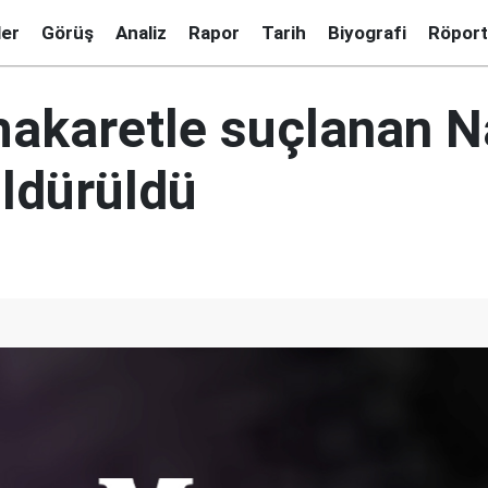
ler
Görüş
Analiz
Rapor
Tarih
Biyografi
Röport
 hakaretle suçlanan N
öldürüldü