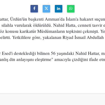
Hattar, Ürdün'ün başkenti Amman'da İslam'a hakaret suçun
ilahla vurularak öldürüldü. Nahid Hatta, cenneti tasvir et
söz konusu karikatür Müslümanların tepkisini çekmişti. Yet
elirtti. Yetkililere göre, yakalanan Riyad İsmail Abdullah 
ar Esed'i desteklediği bilinen 56 yaşındaki Nahid Hattar
anlış din anlayışını eleştirme" amacıyla çizdiğini ifade etmi