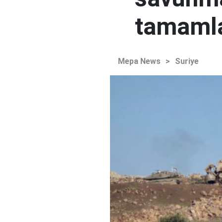
tamaml
Mepa News
>
Suriye