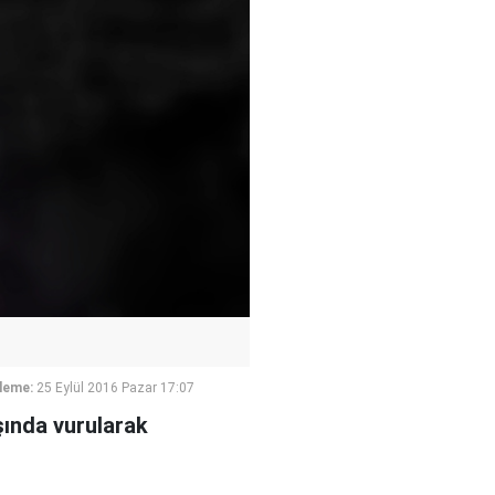
leme:
25 Eylül 2016 Pazar 17:07
şında vurularak