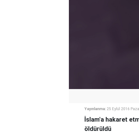
Yayınlanma:
25 Eylül 2016 Paza
İslam'a hakaret et
öldürüldü