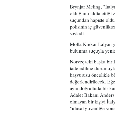
Brynjar Meling, "İtalya
olduğunu iddia ettiği
suçundan hapiste oldu
polisinin iç güvenlikt
söyledi.
Molla Krekar İtalyan 
bulunma suçuyla yenid
Norveç'teki başka bir 
iade edilme durumuyla 
başvurusu öncelikle 
değerlendirilecek. Eğe
aynı doğrultuda bir ka
Adalet Bakanı Anders 
olmayan bir kişiyi İta
"ulusal güvenliğe yönel