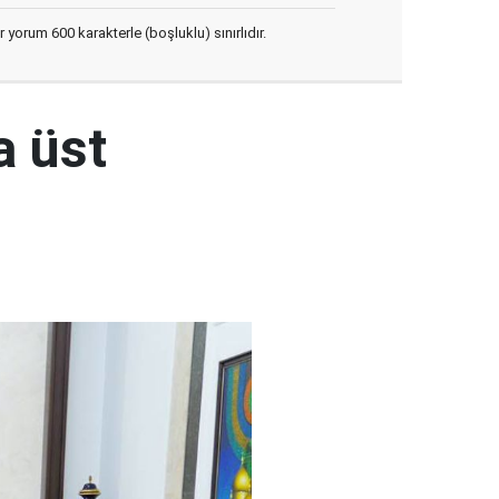
yorum 600 karakterle (boşluklu) sınırlıdır.
a üst