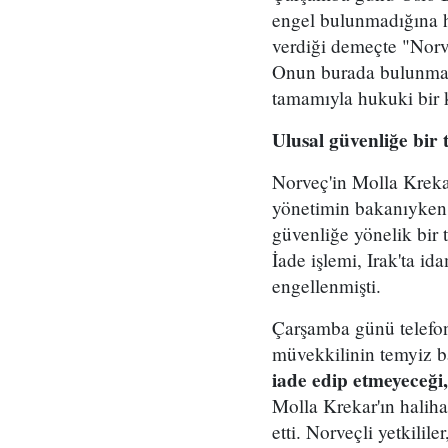
engel bulunmadığına h
verdiği demeçte "Norve
Onun burada bulunması
tamamıyla hukuki bir ka
Ulusal güvenliğe bir
Norveç'in Molla Krekar
yönetimin bakanıyken 
güvenliğe yönelik bir t
İade işlemi, Irak'ta i
engellenmişti.
Çarşamba günü telefon 
müvekkilinin temyiz b
iade edip etmeyeceği
Molla Krekar'ın haliha
etti. Norveçli yetkilil