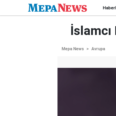
Haber
İslamcı 
Mepa News
>
Avrupa