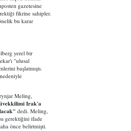
nposten gazetesine
ktiği fikrine sahipler.
nelik bu karar
lberg yerel bir
kar'ı "ulusal
lerini başlatmıştı.
 nedeniyle
rynjar Meling,
üvekkilimi Irak'a
olacak"
dedi. Meling,
ı gerektiğini ifade
daha önce belirtmişti.