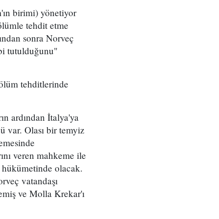
'ın birimi) yönetiyor
ölümle tehdit etme
sından sonra Norveç
abi tutulduğunu"
ölüm tehditlerinde
ın ardından İtalya'ya
ü var. Olası bir temyiz
kemesinde
rını veren mahkeme ile
ve hükümetinde olacak.
orveç vatandaşı
lemiş ve Molla Krekar'ı