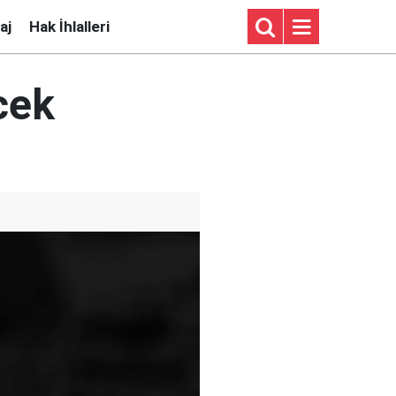
aj
Hak İhlalleri
cek