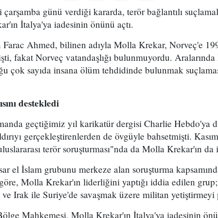
arşamba günü verdiği kararda, terör bağlantılı suçlamala
'ın İtalya'ya iadesinin önünü açtı.
arac Ahmed, bilinen adıyla Molla Krekar, Norveç'e 1991
işti, fakat Norveç vatandaşlığı bulunmuyordu. Aralarınd
ğu çok sayıda insana ölüm tehdidinde bulunmak suçlamas
sını destekledi
manda geçtiğimiz yıl karikatür dergisi Charlie Hebdo'ya 
ldırıyı gerçekleştirenlerden de övgüyle bahsetmişti. Kasım
 "uluslararası terör soruşturması"nda da Molla Krekar'ın da i
nsar el İslam grubunu merkeze alan soruşturma kapsamında
 göre, Molla Krekar'ın liderliğini yaptığı iddia edilen grup
e Irak ile Suriye'de savaşmak üzere militan yetiştirmeyi 
lge Mahkemesi, Molla Krekar'ın İtalya'ya iadesinin önü