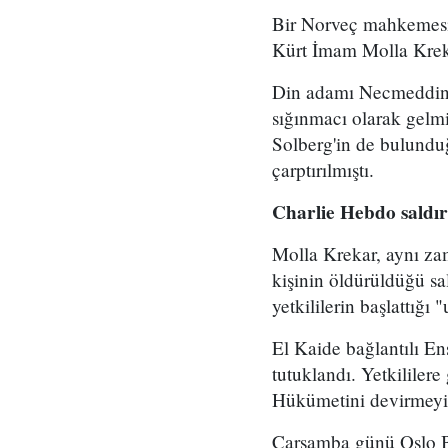
Bir Norveç mahkemesi ç
Kürt İmam Molla Krekar
Din adamı Necmeddin F
sığınmacı olarak gelm
Solberg'in de bulundu
çarptırılmıştı.
Charlie Hebdo saldırı
Molla Krekar, aynı za
kişinin öldürüldüğü sa
yetkililerin başlattığı
El Kaide bağlantılı E
tutuklandı. Yetkililere
Hükümetini devirmeyi v
Çarşamba günü Oslo Bö