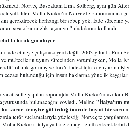
ükmetti. Norveç Başbakanı Erna Solberg, aynı gün Afte
çli yetkililer, Molla Krekar'ın Norveç'te bulunmaması gere
nı gerektirecek herhangi bir sebep yok. İade sürecine yö
rar, siyasi bir nitelik taşımıyor" ifadelerini kullandı.
 tehdit olarak görülüyor
'ı iade etmeye çalışması yeni değil. 2003 yılında Erna So
ve mültecilerin uyum sürecinden sorumluyken, Molla Kre
ehdit" olarak görmüş ve Irak'a iadesi için kovuşturma işlem
dam cezası bulunduğu için insan haklarına yönelik kaygılar
vasıtası ile yapılan röportajda Molla Krekar'ın avukatı B
"İtalya'nın m
aşvurusunda bulunacağını söyledi. Meling
, bu kararı temyize götürdüğümüzde hayati bir soru 
zırda terör suçlamalarıyla yüzleştiği Norveç'te yargılanmas
er, Molla Krekar'ı İtalya'ya iade etmeyi tercih edeceklerini 