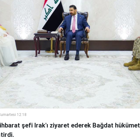
umartesi 12:18
ihbarat şefi Irak'ı ziyaret ederek Bağdat hükümeti
irdi.