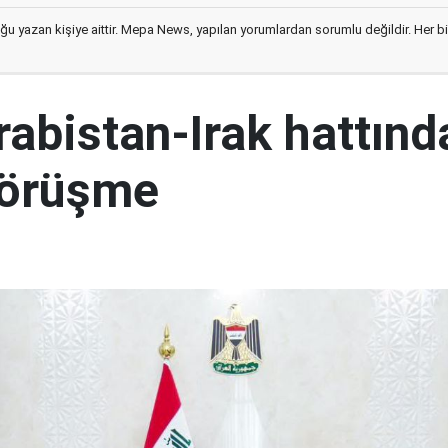
ğu yazan kişiye aittir. Mepa News, yapılan yorumlardan sorumlu değildir. Her bir 
abistan-Irak hattınd
görüşme