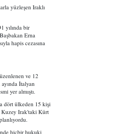
rla yüzleşen Iraklı
 yılında bir
a Başbakan Erna
ıyla hapis cezasına
düzenlenen ve 12
 ayında İtalyan
smi yer almıştı.
 dört ülkeden 15 kişi
; Kuzey Irak'taki Kürt
planlıyordu.
nde hiçbir hukuki