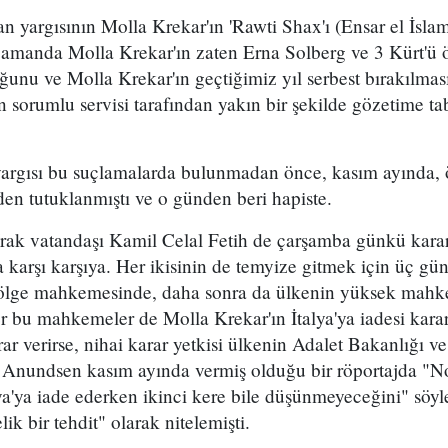
n yargısının Molla Krekar'ın 'Rawti Shax'ı (Ensar el İslam
 zamanda Molla Krekar'ın zaten Erna Solberg ve 3 Kürt'ü 
ğunu ve Molla Krekar'ın geçtiğimiz yıl serbest bırakılma
en sorumlu servisi tarafından yakın bir şekilde gözetime t
yargısı bu suçlamalarda bulunmadan önce, kasım ayında, 
en tutuklanmıştı ve o günden beri hapiste.
Irak vatandaşı Kamil Celal Fetih de çarşamba günkü karar
karşı karşıya. Her ikisinin de temyize gitmek için üç gün
bölge mahkemesinde, daha sonra da ülkenin yüksek mah
r bu mahkemeler de Molla Krekar'ın İtalya'ya iadesi kara
rar verirse, nihai karar yetkisi ülkenin Adalet Bakanlığı 
Anundsen kasım ayında vermiş olduğu bir röportajda "N
lya'ya iade ederken ikinci kere bile düşünmeyeceğini" söy
ik bir tehdit" olarak nitelemişti.