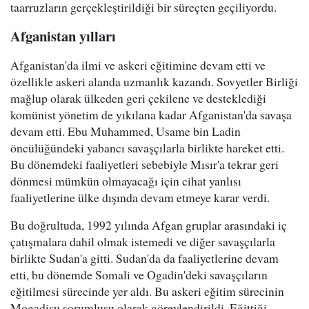
taarruzların gerçekleştirildiği bir süreçten geçiliyordu.
Afganistan yılları
Afganistan'da ilmi ve askeri eğitimine devam etti ve
özellikle askeri alanda uzmanlık kazandı. Sovyetler Birliği
mağlup olarak ülkeden geri çekilene ve desteklediği
komünist yönetim de yıkılana kadar Afganistan'da savaşa
devam etti. Ebu Muhammed, Usame bin Ladin
öncülüğündeki yabancı savaşçılarla birlikte hareket etti.
Bu dönemdeki faaliyetleri sebebiyle Mısır'a tekrar geri
dönmesi mümkün olmayacağı için cihat yanlısı
faaliyetlerine ülke dışında devam etmeye karar verdi.
Bu doğrultuda, 1992 yılında Afgan gruplar arasındaki iç
çatışmalara dahil olmak istemedi ve diğer savaşçılarla
birlikte Sudan'a gitti. Sudan'da da faaliyetlerine devam
etti, bu dönemde Somali ve Ogadin'deki savaşçıların
eğitilmesi sürecinde yer aldı. Bu askeri eğitim sürecinin
Mogadişu sorumlusu olarak görevlendirildi. Eğittiği