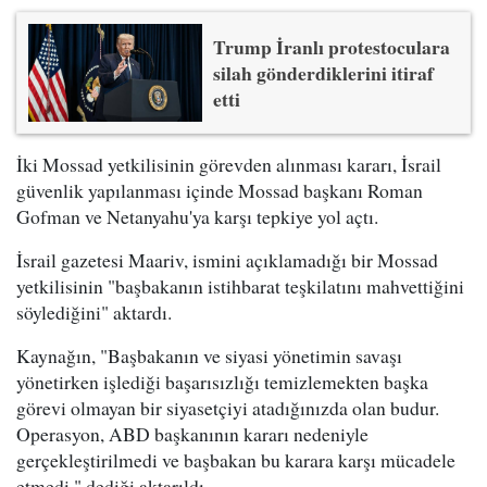
Trump İranlı protestoculara
silah gönderdiklerini itiraf
etti
İki Mossad yetkilisinin görevden alınması kararı, İsrail
güvenlik yapılanması içinde Mossad başkanı Roman
Gofman ve Netanyahu'ya karşı tepkiye yol açtı.
İsrail gazetesi Maariv, ismini açıklamadığı bir Mossad
yetkilisinin "başbakanın istihbarat teşkilatını mahvettiğini
söylediğini" aktardı.
Kaynağın, "Başbakanın ve siyasi yönetimin savaşı
yönetirken işlediği başarısızlığı temizlemekten başka
görevi olmayan bir siyasetçiyi atadığınızda olan budur.
Operasyon, ABD başkanının kararı nedeniyle
gerçekleştirilmedi ve başbakan bu karara karşı mücadele
etmedi." dediği aktarıldı.