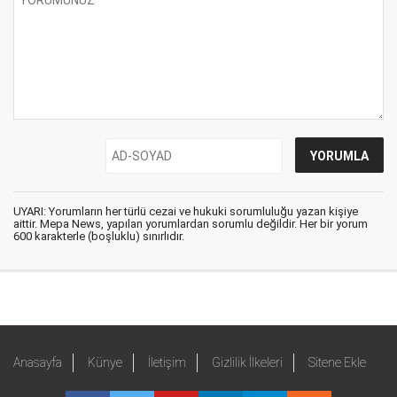
UYARI: Yorumların her türlü cezai ve hukuki sorumluluğu yazan kişiye
aittir. Mepa News, yapılan yorumlardan sorumlu değildir. Her bir yorum
600 karakterle (boşluklu) sınırlıdır.
Anasayfa
Künye
İletişim
Gizlilik İlkeleri
Sitene Ekle