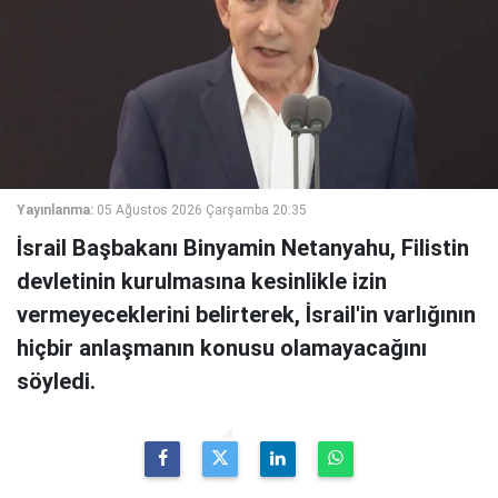
Yayınlanma:
05 Ağustos 2026 Çarşamba 20:35
İsrail Başbakanı Binyamin Netanyahu, Filistin
devletinin kurulmasına kesinlikle izin
vermeyeceklerini belirterek, İsrail'in varlığının
hiçbir anlaşmanın konusu olamayacağını
söyledi.