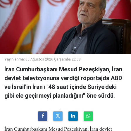
Yayınlanma:
05 Ağustos 2026 Çarşamba 22:38
İran Cumhurbaşkanı Mesud Pezeşkiyan, İran
devlet televizyonuna verdiği röportajda ABD
ve İsrail'in İran'ı "48 saat içinde Suriye'deki
gibi ele geçirmeyi planladığını" öne sürdü.
İran Cumhurbaşkanı Mesud Pezeşkiyan, İran devlet