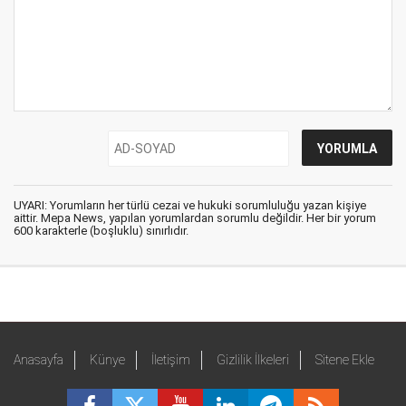
UYARI: Yorumların her türlü cezai ve hukuki sorumluluğu yazan kişiye
aittir. Mepa News, yapılan yorumlardan sorumlu değildir. Her bir yorum
600 karakterle (boşluklu) sınırlıdır.
Anasayfa
Künye
İletişim
Gizlilik İlkeleri
Sitene Ekle