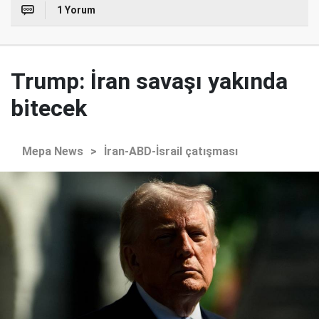
1 Yorum
Trump: İran savaşı yakında
bitecek
Mepa News
>
İran-ABD-İsrail çatışması