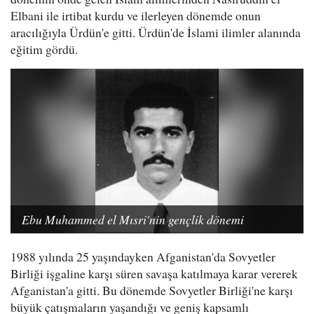
Elbani ile irtibat kurdu ve ilerleyen dönemde onun
aracılığıyla Ürdün'e gitti. Ürdün'de İslami ilimler alanında
eğitim gördü.
Ebu Muhammed el Mısri'nin gençlik dönemi
1988 yılında 25 yaşındayken Afganistan'da Sovyetler
Birliği işgaline karşı süren savaşa katılmaya karar vererek
Afganistan'a gitti. Bu dönemde Sovyetler Birliği'ne karşı
büyük çatışmaların yaşandığı ve geniş kapsamlı