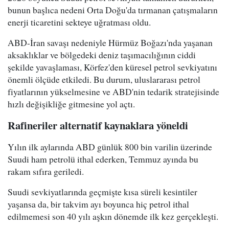
bunun başlıca nedeni Orta Doğu'da tırmanan çatışmaların
enerji ticaretini sekteye uğratması oldu.
ABD-İran savaşı nedeniyle Hürmüz Boğazı'nda yaşanan
aksaklıklar ve bölgedeki deniz taşımacılığının ciddi
şekilde yavaşlaması, Körfez'den küresel petrol sevkiyatını
önemli ölçüde etkiledi. Bu durum, uluslararası petrol
fiyatlarının yükselmesine ve ABD'nin tedarik stratejisinde
hızlı değişikliğe gitmesine yol açtı.
Rafineriler alternatif kaynaklara yöneldi
Yılın ilk aylarında ABD günlük 800 bin varilin üzerinde
Suudi ham petrolü ithal ederken, Temmuz ayında bu
rakam sıfıra geriledi.
Suudi sevkiyatlarında geçmişte kısa süreli kesintiler
yaşansa da, bir takvim ayı boyunca hiç petrol ithal
edilmemesi son 40 yılı aşkın dönemde ilk kez gerçekleşti.