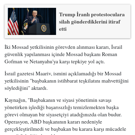
Trump İranlı protestoculara
silah gönderdiklerini itiraf
etti
İki Mossad yetkilisinin görevden alınması kararı, İsrail
güvenlik yapılanması içinde Mossad başkanı Roman
Gofman ve Netanyahu'ya karşı tepkiye yol açtı.
İsrail gazetesi Maariv, ismini açıklamadığı bir Mossad
yetkilisinin "başbakanın istihbarat teşkilatını mahvettiğini
söylediğini" aktardı.
Kaynağın, "Başbakanın ve siyasi yönetimin savaşı
yönetirken işlediği başarısızlığı temizlemekten başka
görevi olmayan bir siyasetçiyi atadığınızda olan budur.
Operasyon, ABD başkanının kararı nedeniyle
gerçekleştirilmedi ve başbakan bu karara karşı mücadele