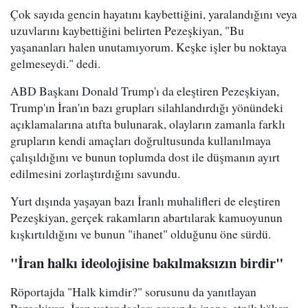
Çok sayıda gencin hayatını kaybettiğini, yaralandığını veya
uzuvlarını kaybettiğini belirten Pezeşkiyan, "Bu
yaşananları halen unutamıyorum. Keşke işler bu noktaya
gelmeseydi." dedi.
ABD Başkanı Donald Trump'ı da eleştiren Pezeşkiyan,
Trump'ın İran'ın bazı grupları silahlandırdığı yönündeki
açıklamalarına atıfta bulunarak, olayların zamanla farklı
grupların kendi amaçları doğrultusunda kullanılmaya
çalışıldığını ve bunun toplumda dost ile düşmanın ayırt
edilmesini zorlaştırdığını savundu.
Yurt dışında yaşayan bazı İranlı muhalifleri de eleştiren
Pezeşkiyan, gerçek rakamların abartılarak kamuoyunun
kışkırtıldığını ve bunun "ihanet" olduğunu öne sürdü.
"İran halkı ideolojisine bakılmaksızın birdir"
Röportajda "Halk kimdir?" sorusunu da yanıtlayan
Pezeşkiyan, İran vatandaşları arasında inanç, etnik köken,