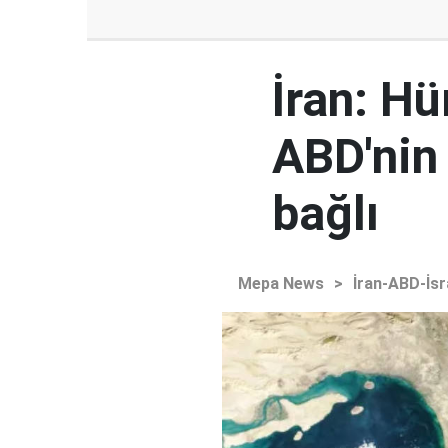
İran: H
ABD'nin
bağlı
Mepa News
>
İran-ABD-İsr