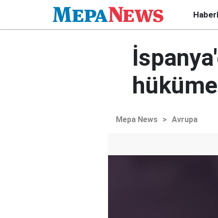
Haber
İspanya'
hükümet
Mepa News
>
Avrupa