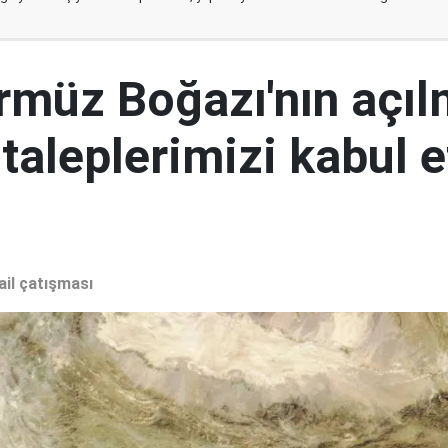
ürmüz Boğazı'nın açıl
 taleplerimizi kabul 
ail çatışması