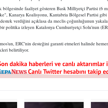
ölgesinde faaliyet gösteren Bask Milliyetçi Partisi (6 mill
", Kanarya Koalisyonu, Kantabria Bölgesel Partisi gibi b
destek verdiğini açıklasa da meclis çoğunluğunun yakala
 bir politika izleyen Katalonya Cumhuriyetçi Solu'nun (E
s'un, ERC'nin desteğini garanti etmeleri halinde heme
eri belirtiliyor.