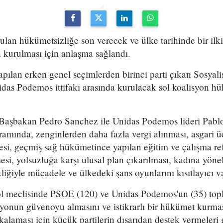
lan hükümetsizliğe son verecek ve ülke tarihinde bir ilki
 kurulması için anlaşma sağlandı.
ılan erken genel seçimlerden birinci parti çıkan Sosyalis
Unidas Podemos ittifakı arasında kurulacak sol koalisyon 
 Başbakan Pedro Sanchez ile Unidas Podemos lideri Pablo 
amında, zenginlerden daha fazla vergi alınması, asgari ücre
mesi, geçmiş sağ hükümetince yapılan eğitim ve çalışma r
si, yolsuzluğa karşı ulusal plan çıkarılması, kadına yönel
liğiyle mücadele ve ülkedeki şans oyunlarını kısıtlayıcı va
ol meclisinde PSOE (120) ve Unidas Podemos'un (35) topla
syonun güvenoyu almasını ve istikrarlı bir hükümet kurma
laması için küçük partilerin dışarıdan destek vermeleri 