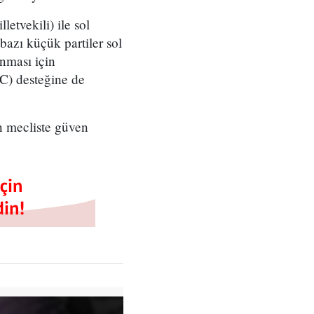
etvekili) ile sol
azı küçük partiler sol
nması için
RC) desteğine de
n mecliste güven