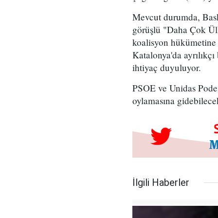
Mevcut durumda, Bask b
görüşlü "Daha Çok Ülke
koalisyon hükümetine 
Katalonya'da ayrılıkçı
ihtiyaç duyuluyor.
PSOE ve Unidas Podemo
oylamasına gidebilecekl
İlgili Haberler