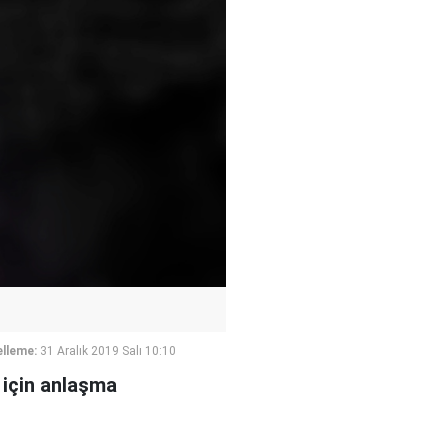
lleme:
31 Aralık 2019 Salı 10:10
 için anlaşma