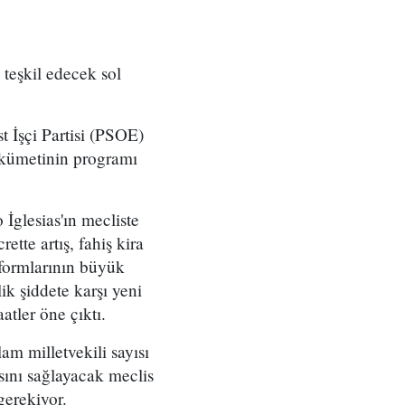
 teşkil edecek sol
t İşçi Partisi (PSOE)
hükümetinin programı
İglesias'ın mecliste
tte artış, fahiş kira
eformlarının büyük
ik şiddete karşı yeni
atler öne çıktı.
m milletvekili sayısı
sını sağlayacak meclis
gerekiyor.