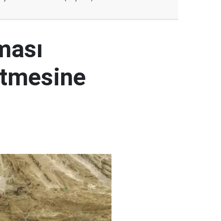
ması
etmesine