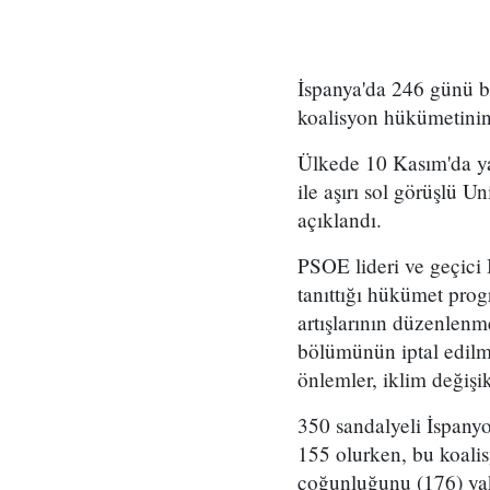
İspanya'da 246 günü bu
koalisyon hükümetinin
Ülkede 10 Kasım'da yap
ile aşırı sol görüşlü 
açıklandı.
PSOE lideri ve geçici
tanıttığı hükümet progr
artışlarının düzenlen
bölümünün iptal edilme
önlemler, iklim değişik
350 sandalyeli İspany
155 olurken, bu koali
çoğunluğunu (176) yaka