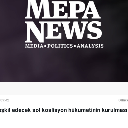
 09:42
Günce
 teşkil edecek sol koalisyon hükümetinin kurulması