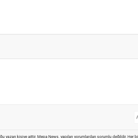
ğu yazan kişiye aittir. Mepa News, yapılan yorumlardan sorumlu değildir. Her bir 