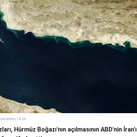
umartesi 14:36
ları, Hürmüz Boğazı'nın açılmasının ABD'nin İran'ın