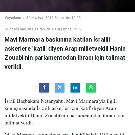
Yayınlanma:
30 Haziran 2016 Perşembe 19:05
Güncelleme:
30 Haziran 2016 Perşembe 19:12
Mavi Marmara baskınına katılan İsrailli
askerlere 'katil' diyen Arap milletvekili Hanin
Zouabi'nin parlamentodan ihracı için talimat
verildi.
İsrail Başbakanı Netanyahu, Mavi Marmara'yla ilgili
konuşmasında İsrailli askerler için 'katil' diyen Arap
milletvekili Hanin Zouabi'nin parlamentodan ihracı için
talimat verdi.
Mavi Marmara gemisinde yer alan Filistinli Milletvekili