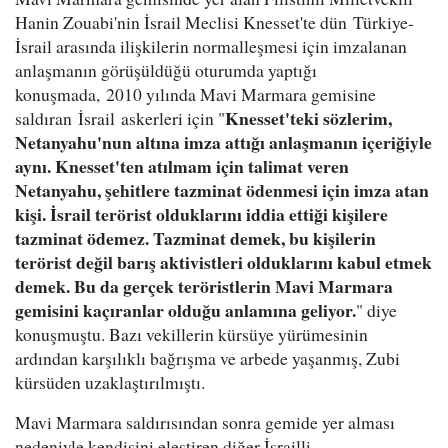
Hanin Zouabi'nin İsrail Meclisi Knesset'te dün Türkiye-
İsrail arasında ilişkilerin normalleşmesi için imzalanan
anlaşmanın görüşüldüğü oturumda yaptığı
konuşmada, 2010 yılında Mavi Marmara gemisine
Knesset'teki sözlerim,
saldıran İsrail askerleri için "
Netanyahu'nun altına imza attığı anlaşmanın içeriğiyle
aynı. Knesset'ten atılmam için talimat veren
Netanyahu, şehitlere tazminat ödenmesi için imza atan
kişi. İsrail terörist olduklarını iddia ettiği kişilere
tazminat ödemez. Tazminat demek, bu kişilerin
terörist değil barış aktivistleri olduklarını kabul etmek
demek. Bu da gerçek teröristlerin Mavi Marmara
gemisini kaçıranlar olduğu anlamına geliyor.
" diye
konuşmuştu. Bazı vekillerin kürsüye yürümesinin
ardından karşılıklı bağrışma ve arbede yaşanmış, Zubi
kürsüden uzaklaştırılmıştı.
Mavi Marmara saldırısından sonra gemide yer alması
nedeniyle kendisini eleştiren diğer İsrailli