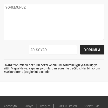
UYARI: Yorumların her türlü cezai ve hukuki sorumluluğu yazan kişiye
aittir. Mepa News, yapılan yorumlardan sorumlu değildir. Her bir yorum
600 karakterle (boşluklu) sınırlıdır.
Anasayfa
Künye
İletişim
Gizlilik İlkeleri
Sitene Ekle