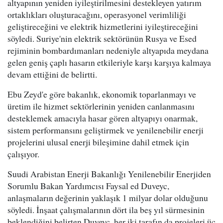
altyapının yeniden iyileştirilmesini destekleyen yatırım
ortaklıkları oluşturacağını, operasyonel verimliliği
geliştireceğini ve elektrik hizmetlerini iyileştireceğini
söyledi. Suriye'nin elektrik sektörünün Rusya ve Esed
rejiminin bombardımanları nedeniyle altyapıda meydana
gelen geniş çaplı hasarın etkileriyle karşı karşıya kalmaya
devam ettiğini de belirtti.
Ebu Zeyd'e göre bakanlık, ekonomik toparlanmayı ve
üretim ile hizmet sektörlerinin yeniden canlanmasını
desteklemek amacıyla hasar gören altyapıyı onarmak,
sistem performansını geliştirmek ve yenilenebilir enerji
projelerini ulusal enerji bileşimine dahil etmek için
çalışıyor.
Suudi Arabistan Enerji Bakanlığı Yenilenebilir Enerjiden
Sorumlu Bakan Yardımcısı Faysal ed Duveyc,
anlaşmaların değerinin yaklaşık 1 milyar dolar olduğunu
söyledi. İnşaat çalışmalarının dört ila beş yıl sürmesinin
beklendiğini belirten Duveyc, her iki tarafın da projeleri üç