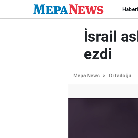
Haber
İsrail as
ezdi
Mepa News
>
Ortadoğu