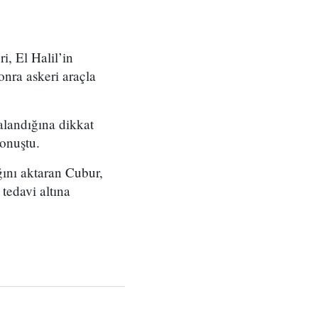
i, El Halil’in
nra askeri araçla
alandığına dikkat
konuştu.
ığını aktaran Cubur,
tedavi altına