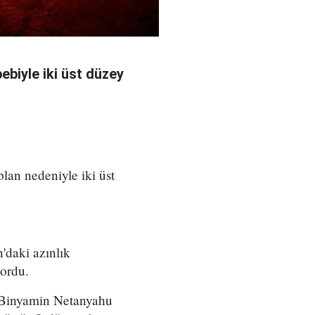
bebiyle iki üst düzey
 plan nedeniyle iki üst
'daki azınlık
yordu.
ı Binyamin Netanyahu