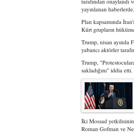
tarafından onaylandı
yayınlanan haberlerde,
Plan kapsamında İran'ı
Kürt grupların hükümet
Trump, nisan ayında Fo
yabancı aktörler taraf
Trump, "Protestoculara
sakladığını" iddia etti.
İki Mossad yetkilisini
Roman Gofman ve Netan