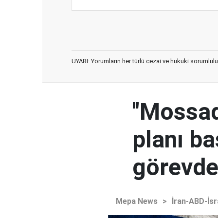
UYARI: Yorumların her türlü cezai ve hukuki sorumlulu
"Mossad'
planı ba
görevden
Mepa News
>
İran-ABD-İsr