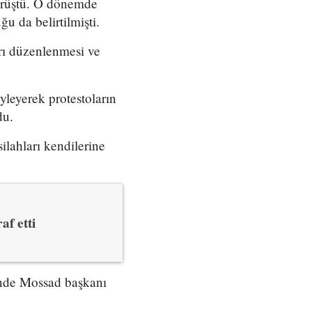
örüştü. O dönemde
u da belirtilmişti.
arı düzenlenmesi ve
yleyerek protestoların
du.
ilahları kendilerine
af etti
çinde Mossad başkanı