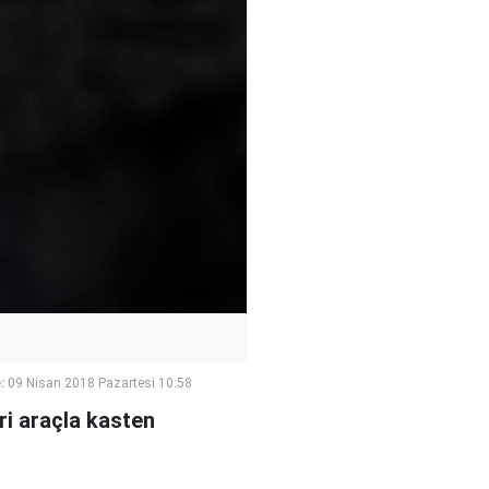
:
09 Nisan 2018 Pazartesi 10:58
keri araçla kasten