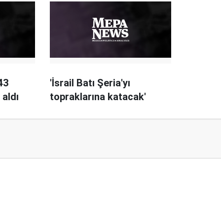
 43
'İsrail Batı Şeria'yı
 aldı
topraklarına katacak'