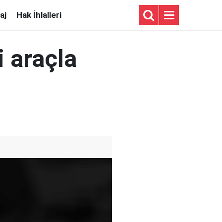
aj
Hak İhlalleri
i araçla