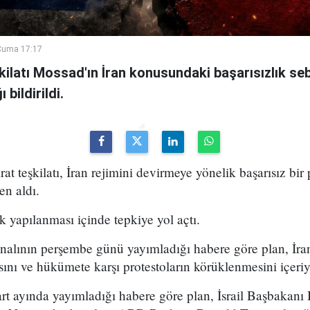
Cuma 17:17
şkilatı Mossad'ın İran konusundaki başarısızlık se
bildirildi.
arat teşkilatı, İran rejimini devirmeye yönelik başarısız bir
en aldı.
k yapılanması içinde tepkiye yol açtı.
analının perşembe günü yayımladığı habere göre plan, İran
sını ve hükümete karşı protestoların körüklenmesini içeri
t ayında yayımladığı habere göre plan, İsrail Başbakan