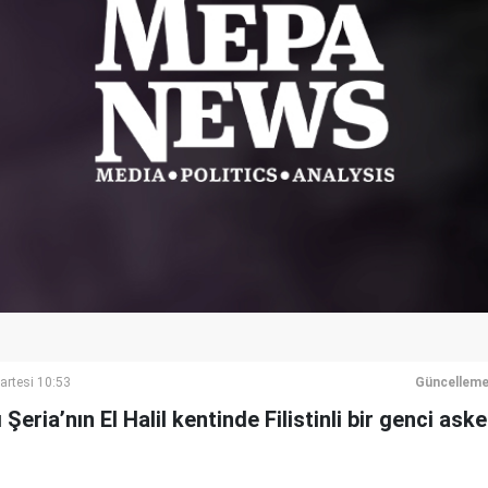
artesi 10:53
Güncelleme
ı Şeria’nın El Halil kentinde Filistinli bir genci as