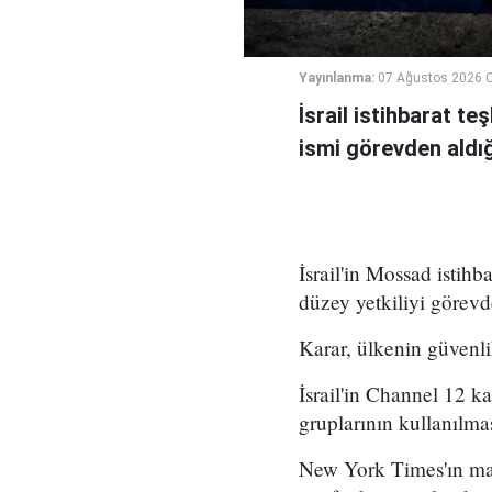
Yayınlanma:
07 Ağustos 2026 
İsrail istihbarat te
ismi görevden aldığı 
İsrail'in Mossad istihb
düzey yetkiliyi görevd
Karar, ülkenin güvenli
İsrail'in Channel 12 k
gruplarının kullanılma
New York Times'ın mar