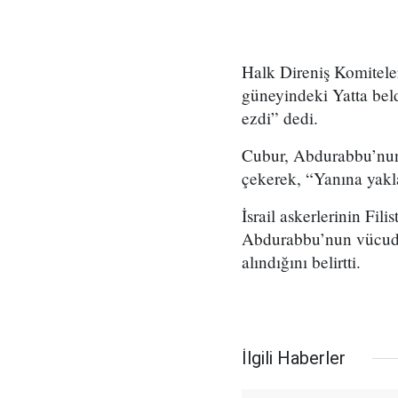
Halk Direniş Komiteleri
güneyindeki Yatta bel
ezdi” dedi.
Cubur, Abdurabbu’nun m
çekerek, “Yanına yakla
İsrail askerlerinin Fil
Abdurabbu’nun vücudun
alındığını belirtti.
İlgili Haberler