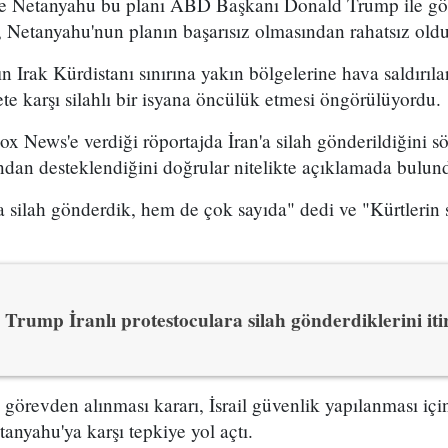
 ve Netanyahu bu planı ABD Başkanı Donald Trump ile g
 Netanyahu'nun planın başarısız olmasından rahatsız olduğ
n Irak Kürdistanı sınırına yakın bölgelerine hava saldırıl
e karşı silahlı bir isyana öncülük etmesi öngörülüyordu.
x News'e verdiği röportajda İran'a silah gönderildiğini sö
ından desteklendiğini doğrular nitelikte açıklamada bulun
 silah gönderdik, hem de çok sayıda" dedi ve "Kürtlerin s
Trump İranlı protestoculara silah gönderdiklerini itir
n görevden alınması kararı, İsrail güvenlik yapılanması i
yahu'ya karşı tepkiye yol açtı.