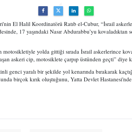
'nin El Halil Koordinatörü Ratıb el-Cubur, “İsrail askerler
desinde, 17 yaşındaki Nasır Abdurabbu’yu kovaladıktan so
otosikletiyle yolda gittiği sırada İsrail askerlerince kov
şan askeri cip, motosiklete çarpıp üstünden geçti” diye 
istinli genci yaralı bir şekilde yol kenarında bırakarak kaçt
da birçok kırık oluştuğunu, Yatta Devlet Hastanesi'nde 