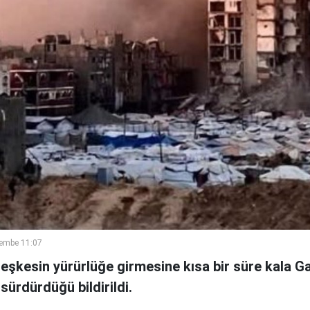
embe 11:07
teşkesin yürürlüğe girmesine kısa bir süre kala G
 sürdürdüğü bildirildi.