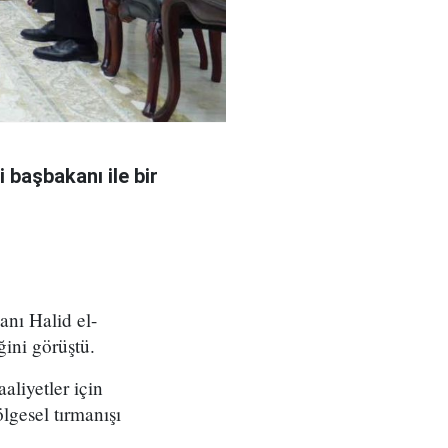
 başbakanı ile bir
nı Halid el-
ğini görüştü.
aliyetler için
lgesel tırmanışı