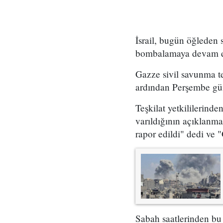
İsrail, bugün öğleden
bombalamaya devam e
Gazze sivil savunma te
ardından Perşembe günü
Teşkilat yetkililerin
varıldığının açıklanm
rapor edildi" dedi ve 
Sabah saatlerinden bu 