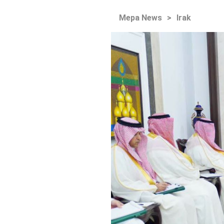
Mepa News
>
Irak