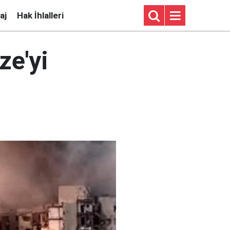
aj
Hak İhlalleri
ze'yi