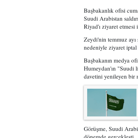
Başbakanlık ofisi cum
Suudi Arabistan saldırı
Riyad'ı ziyaret etmesi i
Zeydi'nin temmuz ayı 
nedeniyle ziyaret iptal 
Başbakanın medya ofisi
Humeydan'ın "Suudi lid
davetini yenileyen bir m
Görüşme, Suudi Arabista
dönemde gerçekleşti.