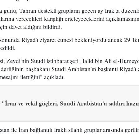
a günü, Tahran destekli grupların geçen ay Irak'ta düze
larına verecekleri karşılığı erteleyeceklerini açıklamasın
çin davet aldığını bildirdi.
sonunda Riyad'ı ziyaret etmesi bekleniyordu ancak 29 Te
edildi.
, Zeydi'nin Suudi istihbarat şefi Halid bin Ali el-Humey
erliğinin başbakanı Suudi Arabistan'ın başkenti Riyad'ı 
esajını ilettiğini" açıkladı.
"İran ve vekil güçleri, Suudi Arabistan'a saldırı hazı
n ile İran bağlantılı Iraklı silahlı gruplar arasında gerilim