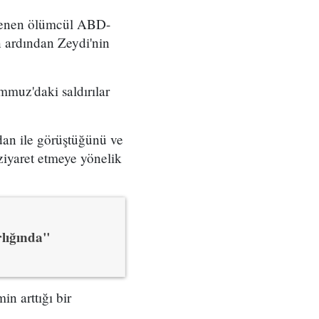
nlenen ölümcül ABD-
ın ardından Zeydi'nin
mmuz'daki saldırılar
dan ile görüştüğünü ve
ziyaret etmeye yönelik
rlığında"
in arttığı bir