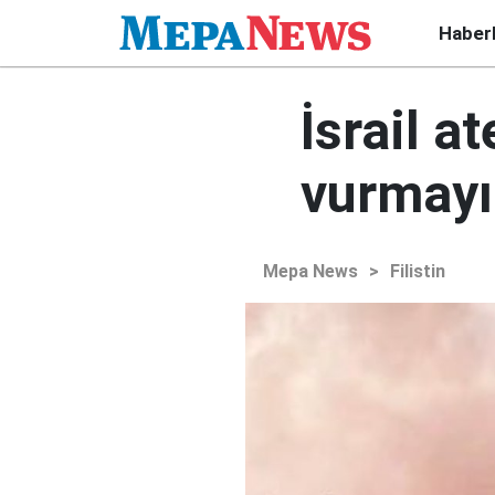
Haber
İsrail a
vurmayı
Mepa News
>
Filistin