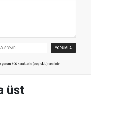
yorum 600 karakterle (boşluklu) sınırlıdır.
a üst