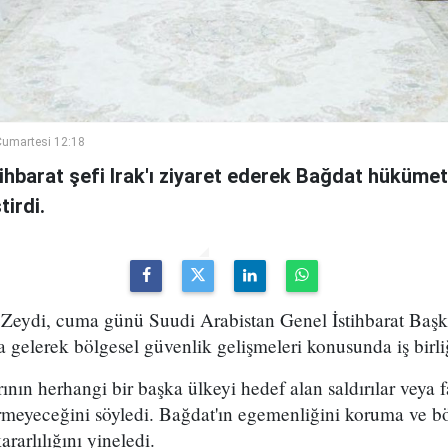
umartesi 12:18
ihbarat şefi Irak'ı ziyaret ederek Bağdat hükümeti
irdi.
Zeydi, cuma günü Suudi Arabistan Genel İstihbarat Başka
 gelerek bölgesel güvenlik gelişmeleri konusunda iş birli
rının herhangi bir başka ülkeyi hedef alan saldırılar veya fa
rmeyeceğini söyledi. Bağdat'ın egemenliğini koruma ve bö
arlılığını yineledi.