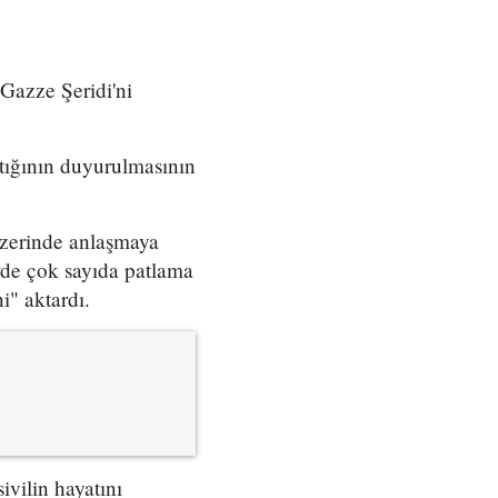
Gazze Şeridi'ni
ştığının duyurulmasının
üzerinde anlaşmaya
rde çok sayıda patlama
i" aktardı.
ivilin hayatını