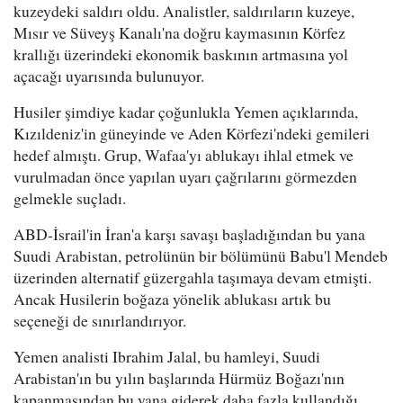
kuzeydeki saldırı oldu. Analistler, saldırıların kuzeye,
Mısır ve Süveyş Kanalı'na doğru kaymasının Körfez
krallığı üzerindeki ekonomik baskının artmasına yol
açacağı uyarısında bulunuyor.
Husiler şimdiye kadar çoğunlukla Yemen açıklarında,
Kızıldeniz'in güneyinde ve Aden Körfezi'ndeki gemileri
hedef almıştı. Grup, Wafaa'yı ablukayı ihlal etmek ve
vurulmadan önce yapılan uyarı çağrılarını görmezden
gelmekle suçladı.
ABD-İsrail'in İran'a karşı savaşı başladığından bu yana
Suudi Arabistan, petrolünün bir bölümünü Babu'l Mendeb
üzerinden alternatif güzergahla taşımaya devam etmişti.
Ancak Husilerin boğaza yönelik ablukası artık bu
seçeneği de sınırlandırıyor.
Yemen analisti Ibrahim Jalal, bu hamleyi, Suudi
Arabistan'ın bu yılın başlarında Hürmüz Boğazı'nın
kapanmasından bu yana giderek daha fazla kullandığı