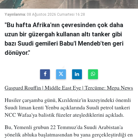
Yayınlanma:
08 Ağustos 2026 Cumartesi 16:28
"Bu hafta Afrika'nın çevresinden çok daha
uzun bir güzergah kullanan altı tanker gibi
bazı Suudi gemileri Babu'l Mendeb'ten geri
dönüyor."
Gaspard Rouffin | Middle East Eye | Tercüme: Mepa News
Husiler çarşamba günü, Kızıldeniz'in kuzeyindeki önemli
Suudi liman kenti Yenbu açıklarında Suudi petrol tankeri
NCC Wafaa'ya balistik füzeler ateşlediklerini açıkladı.
Bu, Yemenli grubun 22 Temmuz'da Suudi Arabistan'a
yönelik abluka başlatmasından bu yana gerçekleştirdiği en