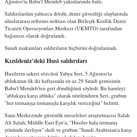
Ağustos'ta Babu'l Mendeb yakınlarında battı.
Saldırılardan yalnızca dördü, deniz güvenliği olaylarında
uluslararası referans noktası olan Birleşik Krallık Deniz
Ticareti Operasyonları Merkezi (UKMTO) tarafından
bağımsız olarak doğrulandı.
Suudi makamları saldırıların hiçbirini doğrulamadı.
Kızıldeniz'deki Husi saldırıları
Husilerin askeri sözcüsü Yahya Seri, 5 Ağustos'ta
ablukanın ilk iki haftasında en az 29 Suudi gemisinin
Babu'l Mendeb'ten geri döndüğünü söyledi. Bu hamleyi
"ablukaya karşı abluka" olarak nitelendiren Seri, grubun
"her tırmanışa tırmanışla karşılık vereceğini" belirtti.
Sana Merkezinde güvenlik meseleleri araştırmacısı Salah
Ali Salah, Middle East Eye'a, "Husiler hala tırmanış
yönünde ilerliyor" dedi ve grubun "Suudi Arabistan'a karşı
deniz kapasitesinin bütün ağırlığını henüz