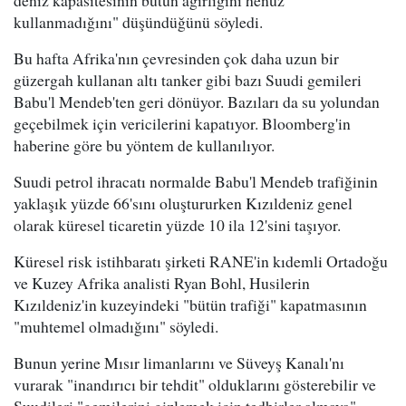
kullanmadığını" düşündüğünü söyledi.
Bu hafta Afrika'nın çevresinden çok daha uzun bir
güzergah kullanan altı tanker gibi bazı Suudi gemileri
Babu'l Mendeb'ten geri dönüyor. Bazıları da su yolundan
geçebilmek için vericilerini kapatıyor. Bloomberg'in
haberine göre bu yöntem de kullanılıyor.
Suudi petrol ihracatı normalde Babu'l Mendeb trafiğinin
yaklaşık yüzde 66'sını oluştururken Kızıldeniz genel
olarak küresel ticaretin yüzde 10 ila 12'sini taşıyor.
Küresel risk istihbaratı şirketi RANE'in kıdemli Ortadoğu
ve Kuzey Afrika analisti Ryan Bohl, Husilerin
Kızıldeniz'in kuzeyindeki "bütün trafiği" kapatmasının
"muhtemel olmadığını" söyledi.
Bunun yerine Mısır limanlarını ve Süveyş Kanalı'nı
vurarak "inandırıcı bir tehdit" olduklarını gösterebilir ve
Suudileri "gemilerini gizlemek için tedbirler almaya"