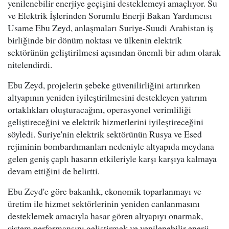
yenilenebilir enerjiye geçişini desteklemeyi amaçlıyor. Su
ve Elektrik İşlerinden Sorumlu Enerji Bakan Yardımcısı
Usame Ebu Zeyd, anlaşmaları Suriye-Suudi Arabistan iş
birliğinde bir dönüm noktası ve ülkenin elektrik
sektörünün geliştirilmesi açısından önemli bir adım olarak
nitelendirdi.
Ebu Zeyd, projelerin şebeke güvenilirliğini artırırken
altyapının yeniden iyileştirilmesini destekleyen yatırım
ortaklıkları oluşturacağını, operasyonel verimliliği
geliştireceğini ve elektrik hizmetlerini iyileştireceğini
söyledi. Suriye'nin elektrik sektörünün Rusya ve Esed
rejiminin bombardımanları nedeniyle altyapıda meydana
gelen geniş çaplı hasarın etkileriyle karşı karşıya kalmaya
devam ettiğini de belirtti.
Ebu Zeyd'e göre bakanlık, ekonomik toparlanmayı ve
üretim ile hizmet sektörlerinin yeniden canlanmasını
desteklemek amacıyla hasar gören altyapıyı onarmak,
sistem performansını geliştirmek ve yenilenebilir enerji