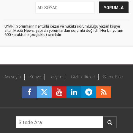
UYARI: Yorumların her türlü cezai ve hukuki sorumluluğu yazan kişiye
aittir. Mepa News, yapılan yorumlardan sorumlu değildir. Her bir yorum
600 karakterle (boşluklu) sınırlıdır.
Anasayfa
Künye
İletişim
Gizlilik İlkeleri
Sitene Ekle