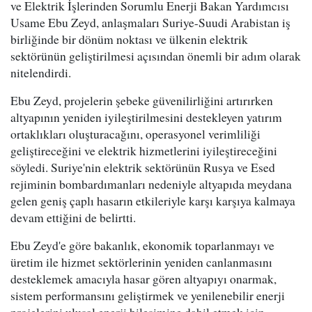
ve Elektrik İşlerinden Sorumlu Enerji Bakan Yardımcısı
Usame Ebu Zeyd, anlaşmaları Suriye-Suudi Arabistan iş
birliğinde bir dönüm noktası ve ülkenin elektrik
sektörünün geliştirilmesi açısından önemli bir adım olarak
nitelendirdi.
Ebu Zeyd, projelerin şebeke güvenilirliğini artırırken
altyapının yeniden iyileştirilmesini destekleyen yatırım
ortaklıkları oluşturacağını, operasyonel verimliliği
geliştireceğini ve elektrik hizmetlerini iyileştireceğini
söyledi. Suriye'nin elektrik sektörünün Rusya ve Esed
rejiminin bombardımanları nedeniyle altyapıda meydana
gelen geniş çaplı hasarın etkileriyle karşı karşıya kalmaya
devam ettiğini de belirtti.
Ebu Zeyd'e göre bakanlık, ekonomik toparlanmayı ve
üretim ile hizmet sektörlerinin yeniden canlanmasını
desteklemek amacıyla hasar gören altyapıyı onarmak,
sistem performansını geliştirmek ve yenilenebilir enerji
projelerini ulusal enerji bileşimine dahil etmek için