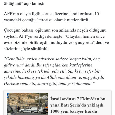
öldüğünü" açıklamıştı.
AFP'nin olayla ilgili sorusu üzerine İsrail ordusu, 15
yaşındaki çocuğu "terörist" olarak nitelendirdi.
Çocuğun babası, oğlunun son anlarında neşeli olduğunu
söyledi. AFP'ye verdiği demeçte, "Olaydan hemen önce
evde bizimle birlikteydi, mutluydu ve oynuyordu" dedi ve
sözlerini şöyle sürdürdü:
"Genellikle, evden çıkarken sadece 'hoşça kalın, ben
gidiyorum' derdi. Bu sefer giderken kardeşlerine,
annesine, herkese tek tek veda etti. Sanki bu sefer bir
şekilde hissetmiş ya da Allah ona ilham vermiş gibiydi.
Herkese veda etti, sonra gitti, ama geri dönmedi."
İsrail ordusu 7 Ekim'den bu
yana Batı Şeria'da yaklaşık
1000 yeni bariyer kurdu