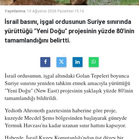
Yayınlanma:
10 Ağustos 2026 Pazartesi 15:16
İsrail basını, işgal ordusunun Suriye sınırında
yürüttüğü "Yeni Doğu" projesinin yüzde 80'inin
tamamlandığını belirtti.
İsrail ordusunun, işgal altındaki Golan Tepeleri boyunca
Suriye sınırını yeniden tahkim etmek amacıyla yürüttüğü
"Yeni Doğu" (New East) projesinin yaklaşık yüzde 80'inin
tamamlandığı bildirildi.
Yedioth Ahronoth gazetesinin haberine göre proje,
kuzeyde Mecdel Şems bölgesinden başlayarak güneyde
Yermuk Havzası'na kadar uzanan sınır hattını kapsıyor.
Haberde, İsrail Kuzey Komutanlığı'ndan üst düzey bir