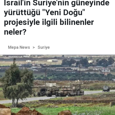
İsrail'in Suriye'nin güneyinde
yürüttüğü "Yeni Doğu"
projesiyle ilgili bilinenler
neler?
Mepa News
>
Suriye