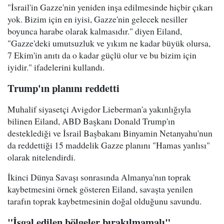
"İsrail'in Gazze'nin yeniden inşa edilmesinde hiçbir çıkarı
yok. Bizim için en iyisi, Gazze'nin gelecek nesiller
boyunca harabe olarak kalmasıdır." diyen Eiland,
"Gazze'deki umutsuzluk ve yıkım ne kadar büyük olursa,
7 Ekim'in anıtı da o kadar güçlü olur ve bu bizim için
iyidir." ifadelerini kullandı.
Trump'ın planını reddetti
Muhalif siyasetçi Avigdor Lieberman'a yakınlığıyla
bilinen Eiland, ABD Başkanı Donald Trump'ın
desteklediği ve İsrail Başbakanı Binyamin Netanyahu'nun
da reddettiği 15 maddelik Gazze planını "Hamas yanlısı"
olarak nitelendirdi.
İkinci Dünya Savaşı sonrasında Almanya'nın toprak
kaybetmesini örnek gösteren Eiland, savaşta yenilen
tarafın toprak kaybetmesinin doğal olduğunu savundu.
"İşgal edilen bölgeler bırakılmamalı"