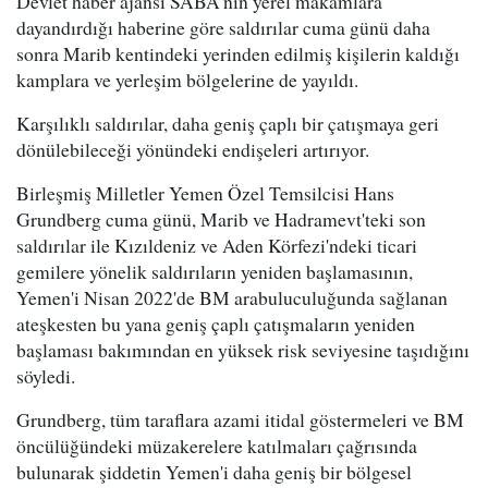
Devlet haber ajansı SABA'nın yerel makamlara
dayandırdığı haberine göre saldırılar cuma günü daha
sonra Marib kentindeki yerinden edilmiş kişilerin kaldığı
kamplara ve yerleşim bölgelerine de yayıldı.
Karşılıklı saldırılar, daha geniş çaplı bir çatışmaya geri
dönülebileceği yönündeki endişeleri artırıyor.
Birleşmiş Milletler Yemen Özel Temsilcisi Hans
Grundberg cuma günü, Marib ve Hadramevt'teki son
saldırılar ile Kızıldeniz ve Aden Körfezi'ndeki ticari
gemilere yönelik saldırıların yeniden başlamasının,
Yemen'i Nisan 2022'de BM arabuluculuğunda sağlanan
ateşkesten bu yana geniş çaplı çatışmaların yeniden
başlaması bakımından en yüksek risk seviyesine taşıdığını
söyledi.
Grundberg, tüm taraflara azami itidal göstermeleri ve BM
öncülüğündeki müzakerelere katılmaları çağrısında
bulunarak şiddetin Yemen'i daha geniş bir bölgesel