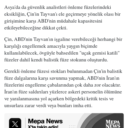
Asya'da da güvenlik analistleri önleme füzelerindeki
eksikliğin, Çin'in Tayvan'ı ele geçirmeye yönelik olası bir
girişimine karşı ABD'nin müdahale kapasitesini
etkileyebileceğine dikkat çekti.
Çin, ABD'nin Tayvan'ın işgaline verebileceği herhangi bir
karşılığı engellemek amacıyla yaygın biçimde
kullanılabilecek, övgüyle bahsedilen "uçak gemisi katili"
füzeler dahil kendi balistik füze stokunu oluşturdu.
Gerekli önleme füzesi stokları bulunmadan Çin'in balistik
füze dalgalarına karşı savunma yapmak, ABD'nin İran'ın
füzelerini engelleme çabalarından çok daha zor olacaktır.
İran'ın füze saldırıları yüzlerce askeri personelin ölümüne
ve yaralanmasına yol açarken bölgedeki kritik tesis ve
unsurlara zarar verdi veya bunları imha etti.