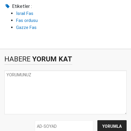
Etiketler :
İsrail Fas
Fas ordusu
Gazze Fas
HABERE
YORUM KAT