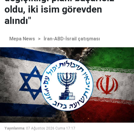
oldu, iki isim görevden
alındı"
Mepa News
>
İran-ABD-İsrail çatışması
Yayınlanma:
07 Ağustos 2026 Cuma 17:17