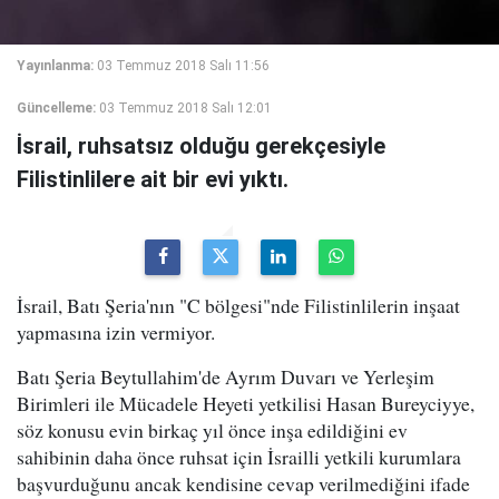
Yayınlanma:
03 Temmuz 2018 Salı 11:56
Güncelleme:
03 Temmuz 2018 Salı 12:01
İsrail, ruhsatsız olduğu gerekçesiyle
Filistinlilere ait bir evi yıktı.
İsrail, Batı Şeria'nın "C bölgesi"nde Filistinlilerin inşaat
yapmasına izin vermiyor.
Batı Şeria Beytullahim'de Ayrım Duvarı ve Yerleşim
Birimleri ile Mücadele Heyeti yetkilisi Hasan Bureyciyye,
söz konusu evin birkaç yıl önce inşa edildiğini ev
sahibinin daha önce ruhsat için İsrailli yetkili kurumlara
başvurduğunu ancak kendisine cevap verilmediğini ifade