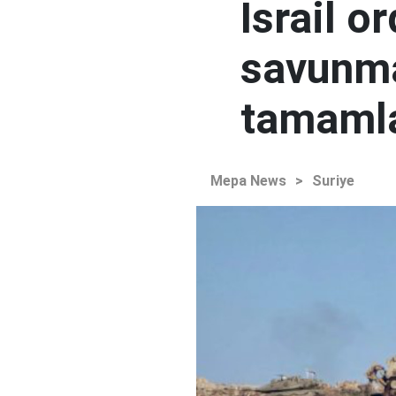
İsrail o
savunma
tamaml
Mepa News
>
Suriye