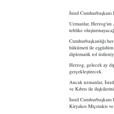
İsrail Cumhurbaşkanı I
Uzmanlar, Herzog'un An
tehlike oluşturmayaca
Cumhurbaşkanlığı her n
hükümeti ile eşgüdüm i
diplomatik rol üstleniy
Herzog, gelecek ay dip
gerçekleştirecek.
Ancak uzmanlar, İsrail
ve Kıbrıs ile ilişkile
İsrail Cumhurbaşkanı
Kiryakos Miçotakis ve