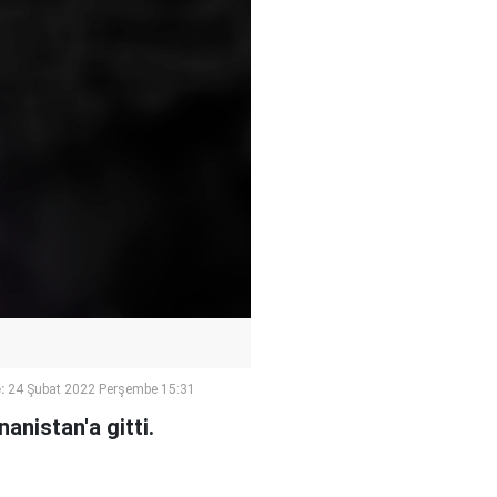
:
24 Şubat 2022 Perşembe 15:31
anistan'a gitti.