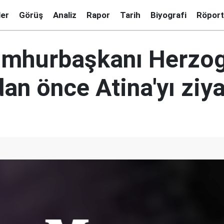
ler
Görüş
Analiz
Rapor
Tarih
Biyografi
Röport
Cumhurbaşkanı Herzog
an önce Atina'yı ziya