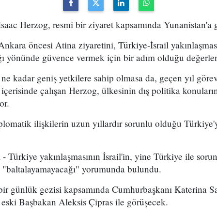
saac Herzog, resmi bir ziyaret kapsamında Yunanistan'a gi
kara öncesi Atina ziyaretini, Türkiye-İsrail yakınlaşmas
ğı yönünde güvence vermek için bir adım olduğu değerle
e kadar geniş yetkilere sahip olmasa da, geçen yıl göreve
çerisinde çalışan Herzog, ülkesinin dış politika konuların
or.
lomatik ilişkilerin uzun yıllardır sorunlu olduğu Türkiye'
 - Türkiye yakınlaşmasının İsrail'in, yine Türkiye ile sor
rini "baltalayamayacağı" yorumunda bulundu.
 bir günlük gezisi kapsamında Cumhurbaşkanı Katerina S
 eski Başbakan Aleksis Çipras ile görüşecek.