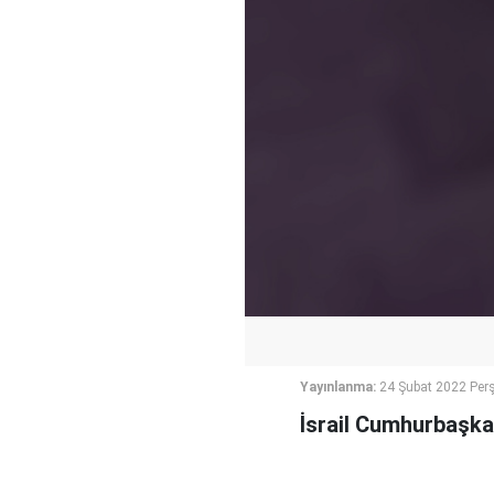
Yayınlanma:
24 Şubat 2022 Per
İsrail Cumhurbaşkan