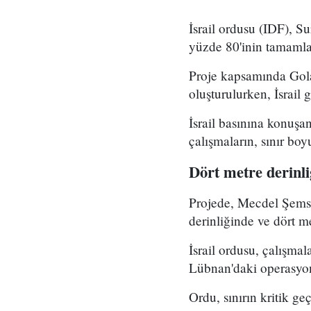
İsrail ordusu (IDF), S
yüzde 80'inin tamamla
Proje kapsamında Gola
oluşturulurken, İsrail g
İsrail basınına konuşa
çalışmaların, sınır bo
Dört metre derinl
Projede, Mecdel Şems'
derinliğinde ve dört me
İsrail ordusu, çalışma
Lübnan'daki operasyon
Ordu, sınırın kritik ge