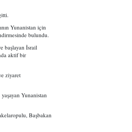
tti.
ının Yunanistan için
ndirmesinde bulundu.
 başlayan İsrail
da aktif bir
ye ziyaret
un yaşayan Yunanistan
akelaropulu, Başbakan