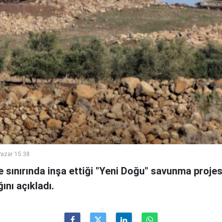
azar 15:38
ye sınırında inşa ettiği "Yeni Doğu" savunma proje
ını açıkladı.