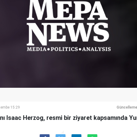
şembe 15:29
Güncelleme
ı Isaac Herzog, resmi bir ziyaret kapsamında Yun