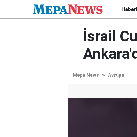
Haber
İsrail 
Ankara'd
Mepa News
>
Avrupa