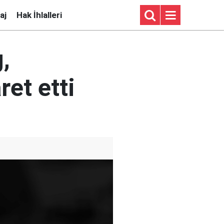
aj
Hak İhlalleri
,
ret etti