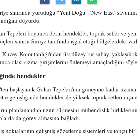
uriye sınırında yürüttüğü "Yeni Doğu" (New East) savunma
ndığını duyurdu.
n Tepeleri boyunca derin hendekler, toprak setler ve yen
üçleri sınırın Suriye tarafında işgal ettiği bölgelerdeki varl
n Kuzey Komutanlığı'ndan üst düzey bir subay, yaklaşık i
yunca olası sızma girişimlerini önlemeyi amaçladığını söyle
iğinde hendekler
ten başlayarak Golan Tepeleri'nin güneyine kadar uzanan
tre genişliğinde hendekler ile yüksek toprak setleri inşa e
ların planlanandan uzun sürmesini mühendislik birlikleri
larda da görev almasına bağladı.
çiş noktalarının gelişmiş gözetleme sistemleri ve topçu birl