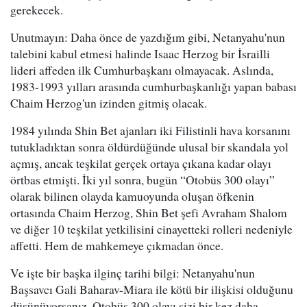
gerekecek.
Unutmayın: Daha önce de yazdığım gibi, Netanyahu'nun
talebini kabul etmesi halinde Isaac Herzog bir İsrailli
lideri affeden ilk Cumhurbaşkanı olmayacak. Aslında,
1983-1993 yılları arasında cumhurbaşkanlığı yapan babası
Chaim Herzog'un izinden gitmiş olacak.
1984 yılında Shin Bet ajanları iki Filistinli hava korsanını
tutukladıktan sonra öldürdüğünde ulusal bir skandala yol
açmış, ancak teşkilat gerçek ortaya çıkana kadar olayı
örtbas etmişti. İki yıl sonra, bugün “Otobüs 300 olayı”
olarak bilinen olayda kamuoyunda oluşan öfkenin
ortasında Chaim Herzog, Shin Bet şefi Avraham Shalom
ve diğer 10 teşkilat yetkilisini cinayetteki rolleri nedeniyle
affetti. Hem de mahkemeye çıkmadan önce.
Ve işte bir başka ilginç tarihi bilgi: Netanyahu'nun
Başsavcı Gali Baharav-Miara ile kötü bir ilişkisi olduğunu
düşünüyorsanız, Otobüs 300 olayı sizi bir kez daha