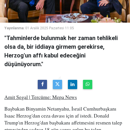
Yayınlanma:
01 Aralık 2025 Pazartesi 11:05
"Tahminlerde bulunmak her zaman tehlikeli
olsa da, bir iddiaya girmem gerekirse,
Herzog'un affı kabul edeceğini
düşünüyorum."
Amit Segal | Tercüme: Mepa News
Başbakan Binyamin Netanyahu, İsrail Cumhurbaşkanı
Isaac Herzog'dan ceza davası için af istedi. Donald
Trump'ın Herzog'dan başbakanı affetmesini resmen talep
etmesinden sadece 18 gün sonra gelen bu talep,