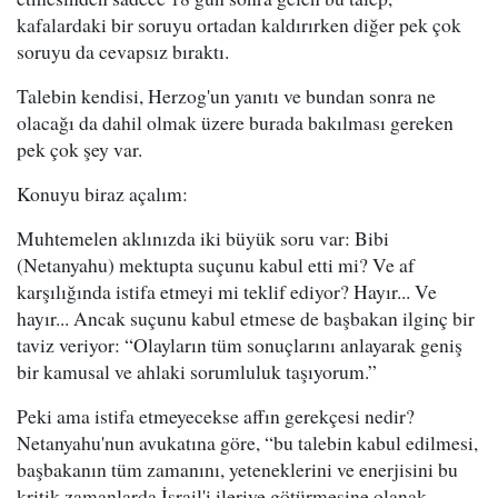
kafalardaki bir soruyu ortadan kaldırırken diğer pek çok
soruyu da cevapsız bıraktı.
Talebin kendisi, Herzog'un yanıtı ve bundan sonra ne
olacağı da dahil olmak üzere burada bakılması gereken
pek çok şey var.
Konuyu biraz açalım:
Muhtemelen aklınızda iki büyük soru var: Bibi
(Netanyahu) mektupta suçunu kabul etti mi? Ve af
karşılığında istifa etmeyi mi teklif ediyor? Hayır... Ve
hayır... Ancak suçunu kabul etmese de başbakan ilginç bir
taviz veriyor: “Olayların tüm sonuçlarını anlayarak geniş
bir kamusal ve ahlaki sorumluluk taşıyorum.”
Peki ama istifa etmeyecekse affın gerekçesi nedir?
Netanyahu'nun avukatına göre, “bu talebin kabul edilmesi,
başbakanın tüm zamanını, yeteneklerini ve enerjisini bu
kritik zamanlarda İsrail'i ileriye götürmesine olanak