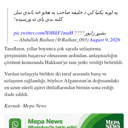
په لویه پکتیا کې د خلیفه صاحب په هڅو څه باندې سل
کلنه بدي پای ته ورسېده!
pic.twitter.com/X0IkkF1maH
بشپړ راپور????
— Abdullah Raihan (@Raihan_093)
August 9, 2026
Tarafların, yıllar boyunca çok sayıda uzlaştırma
girişiminin başarısız olmasının ardından, anlaşmazlığın
çözümü konusunda Hakkani'ye tam yetki verdiği belirtildi.
Varılan uzlaşıyla birlikte iki taraf arasında barış ve
uzlaşının sağlandığı, böylece Afganistan'ın doğusundaki
en uzun süreli aşiret ihtilaflarından birinin sona erdiği
ifade edildi.
Kaynak: Mepa News