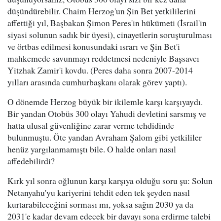
düşündürebilir. Chaim Herzog'un Şin Bet yetkililerini
affettiği yıl, Başbakan Şimon Peres'in hükümeti (İsrail'in
siyasi solunun sadık bir üyesi), cinayetlerin soruşturulması
ve örtbas edilmesi konusundaki ısrarı ve Şin Bet'i
mahkemede savunmayı reddetmesi nedeniyle Başsavcı
Yitzhak Zamir'i kovdu. (Peres daha sonra 2007-2014
yılları arasında cumhurbaşkanı olarak görev yaptı).
O dönemde Herzog büyük bir ikilemle karşı karşıyaydı.
Bir yandan Otobüs 300 olayı Yahudi devletini sarsmış ve
hatta ulusal güvenliğine zarar verme tehdidinde
bulunmuştu. Öte yandan Avraham Şalom gibi yetkililer
henüz yargılanmamıştı bile. O halde onları nasıl
affedebilirdi?
Kırk yıl sonra oğlunun karşı karşıya olduğu soru şu: Solun
Netanyahu'yu kariyerini tehdit eden tek şeyden nasıl
kurtarabileceğini sorması mı, yoksa sağın 2030 ya da
2031'e kadar devam edecek bir davayı sona erdirme talebi