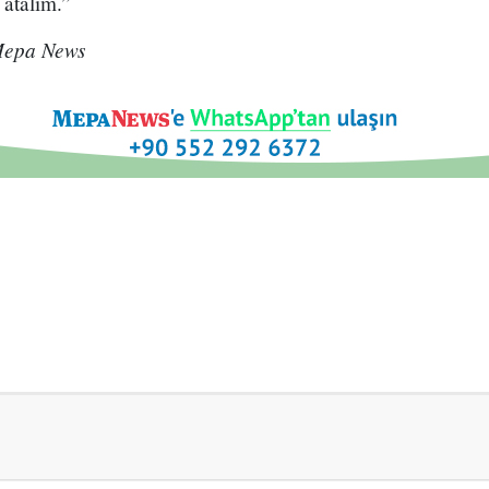
 atalım.”
Mepa News