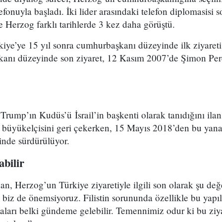
efonuyla başladı. İki lider arasındaki telefon diplomasisi 
 Herzog farklı tarihlerde 3 kez daha görüştü.
kiye’ye 15 yıl sonra cumhurbaşkanı düzeyinde ilk ziyareti
anı düzeyinde son ziyaret, 12 Kasım 2007’de Şimon Pere
ump’ın Kudüs’ü İsrail’in başkenti olarak tanıdığını ilan
 büyükelçisini geri çekerken, 15 Mayıs 2018’den bu yana 
inde sürdürülüyor.
abilir
 Herzog’un Türkiye ziyaretiyle ilgili son olarak şu değe
biz de önemsiyoruz. Filistin sorununda özellikle bu yapıla
arı belki gündeme gelebilir. Temennimiz odur ki bu ziyare