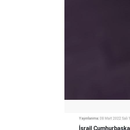
Yayınlanma:
08 Mart 2022 Salı 
İsrail Cumhurbaşka