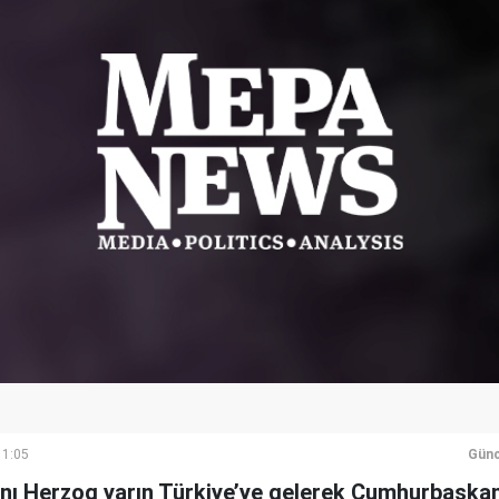
11:05
Günc
nı Herzog yarın Türkiye’ye gelerek Cumhurbaşkan