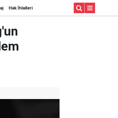
aj
Hak İhlalleri
'un
ndem