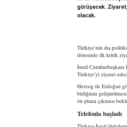
görüşecek. Ziyaret,
olacak.
Türkiye’nin dış politika
dönemde ilk kritik ziya
İsrail Cumhurbaşkanı 
Türkiye’yi ziyaret ede
Herzog ile Erdoğan gör
birliğinin geliştirilme
ön plana çıkması bekl
Telefonla başladı
Türkiye-İsrail ilişkil