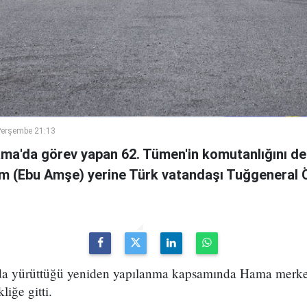
Perşembe 21:13
ama'da görev yapan 62. Tümen'in komutanlığını de
m (Ebu Amşe) yerine Türk vatandaşı Tuğgenera
uda yürüttüğü yeniden yapılanma kapsamında Hama merke
iğe gitti.