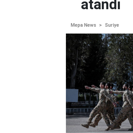
atandı
Mepa News
>
Suriye