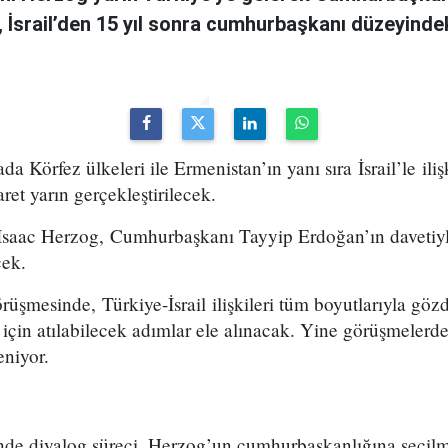
 İsrail’den 15 yıl sonra cumhurbaşkanı düzeyindeki
da Körfez ülkeleri ile Ermenistan’ın yanı sıra İsrail’le iliş
ret yarın gerçekleştirilecek.
Isaac Herzog, Cumhurbaşkanı Tayyip Erdoğan’ın davetiyl
cek.
üşmesinde, Türkiye-İsrail ilişkileri tüm boyutlarıyla gözd
si için atılabilecek adımlar ele alınacak. Yine görüşmelerde 
eniyor.
erinde diyalog süreci, Herzog’un cumhurbaşkanlığına seçil