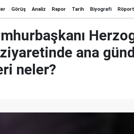
ler
Görüş
Analiz
Rapor
Tarih
Biyografi
Röport
Cumhurbaşkanı Herzog
 ziyaretinde ana gü
ri neler?