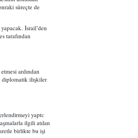
sonraki süreçte de
 yapacak. İsrail’den
s tarafından
 etmesi ardından
diplomatik ilişkiler
rlendirmeyi yaptı:
şmalarla ilgili atılan
tle birlikte bu işi