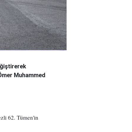
ğiştirerek
l Ömer Muhammed
zli 62. Tümen'in