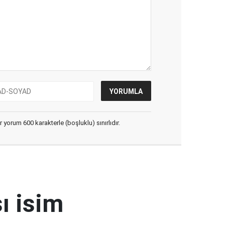
yorum 600 karakterle (boşluklu) sınırlıdır.
ı isim