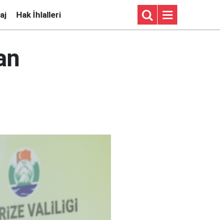
aj
Hak İhlalleri
an