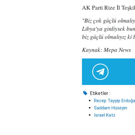
AK Parti Rize İl Teşki
"Biz çok güçlü olmalıyı
Libya'ya girdiysek bu
biz güçlü olmalıyız ki 
Kaynak: Mepa News
Etiketler :
Recep Tayyip Erdoğ
Saddam Hüseyin
Israel Katz