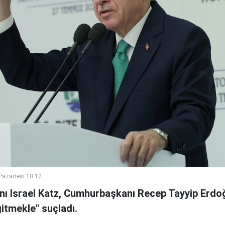
azartesi 10:12
kanı Israel Katz, Cumhurbaşkanı Recep Tayyip Erd
gitmekle" suçladı.