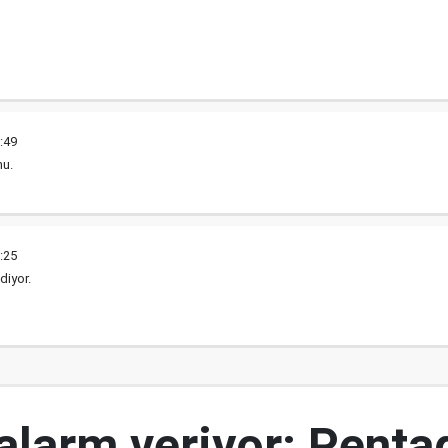
:49
nu.
:25
diyor.
 alarm veriyor: Penta