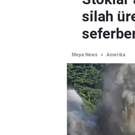
silah ür
seferber
Mepa News
>
Amerika