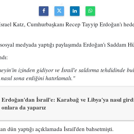
nı Israel Katz, Cumhurbaşkanı Recep Tayyip Erdoğan'ı hed
, sosyal medyada yaptığı paylaşımda Erdoğan'ı Saddam Hüs
ndı:
in'in izinden gidiyor ve İsrail'e saldırma tehdidinde b
nasıl sona erdiğini hatırlamalı."
Erdoğan'dan İsrail'e: Karabağ ve Libya'ya nasıl gird
onlara da yaparız
 dün yaptığı açıklamada İsrail'den bahsetmişti.