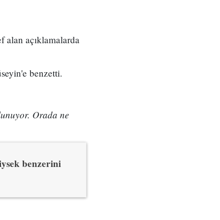
ef alan açıklamalarda
eyin'e benzetti.
ulunuyor. Orada ne
iysek benzerini