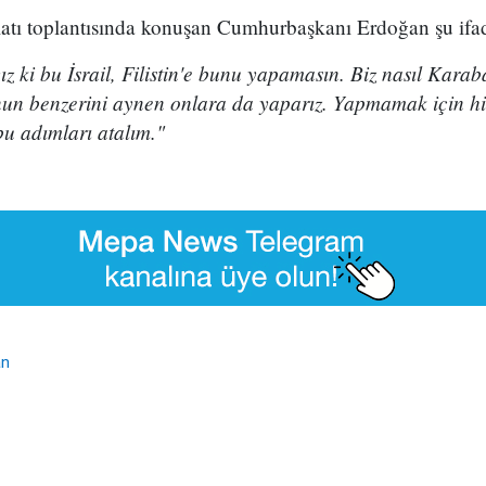
latı toplantısında konuşan Cumhurbaşkanı Erdoğan şu ifad
z ki bu İsrail, Filistin'e bunu yapamasın. Biz nasıl Karaba
nun benzerini aynen onlara da yaparız. Yapmamak için hi
bu adımları atalım."
an