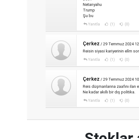
Netanyahu
Trump
Şu bu
Yanıtla
(1)
(0)
Çerkez
/ 29 Temmuz 2024 12
Reisin siyasi kariyerinin elîm so
Yanıtla
(1)
(0)
Çerkez
/ 29 Temmuz 2024 10
Reis düşmanlarına zaafını ilan e
Ne kadar akıllı bir dış politika.
Yanıtla
(1)
(0)
Stoklar