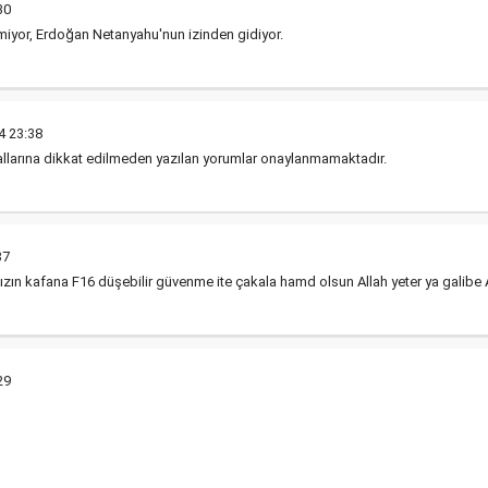
30
iyor, Erdoğan Netanyahu'nun izinden gidiyor.
 23:38
rallarına dikkat edilmeden yazılan yorumlar onaylanmamaktadır.
37
zın kafana F16 düşebilir güvenme ite çakala hamd olsun Allah yeter ya galibe 
29