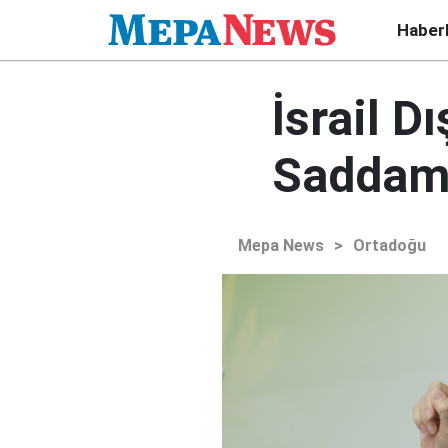
Haber
İsrail D
Saddam'
Mepa News
>
Ortadoğu