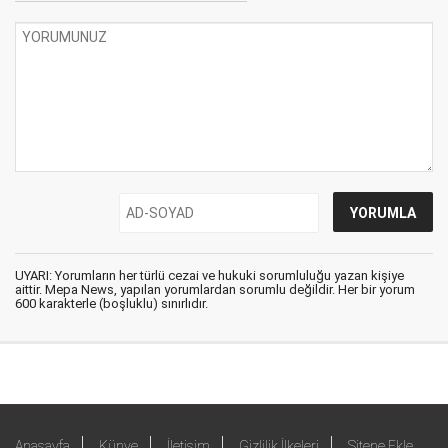
UYARI: Yorumların her türlü cezai ve hukuki sorumluluğu yazan kişiye
aittir. Mepa News, yapılan yorumlardan sorumlu değildir. Her bir yorum
600 karakterle (boşluklu) sınırlıdır.
Anasayfa
Künye
İletişim
Gizlilik İlkeleri
Sitene Ekle