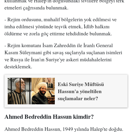
kullanmak ve Halep'in doğusundaki sivillere bölgeyi terk
etmeleri çağrısında bulunmak.
- Rejim ordusunu, muhalif bölgelerin yok edilmesi ve
imha edilmesi yönünde teşvik etmek, İdlib halkını
öldürme ve zorla göç ettirme tehdidinde bulunmak.
- Rejim komutanı İsam Zahreddin ile İranlı General
Kasım Süleymani gibi savaş suçlarıyla suçlanan isimleri
ve Rusya ile İran'ın Suriye'ye askeri müdahalelerini
desteklemek.
Eski Suriye Müftüsü
Hassun'a yöneltilen
suçlamalar neler?
Ahmed Bedreddin Hassun kimdir?
Ahmed Bedreddin Hassun, 1949 yılında Halep'te doğdu.