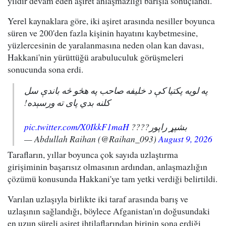
yıldır devam eden aşiret anlaşmazlığı barışla sonuçlandı.
Yerel kaynaklara göre, iki aşiret arasında nesiller boyunca
süren ve 200'den fazla kişinin hayatını kaybetmesine,
yüzlercesinin de yaralanmasına neden olan kan davası,
Hakkani'nin yürüttüğü arabuluculuk görüşmeleri
sonucunda sona erdi.
په لویه پکتیا کې د خلیفه صاحب په هڅو څه باندې سل
کلنه بدي پای ته ورسېده!
pic.twitter.com/X0IkkF1maH
بشپړ راپور????
— Abdullah Raihan (@Raihan_093)
August 9, 2026
Tarafların, yıllar boyunca çok sayıda uzlaştırma
girişiminin başarısız olmasının ardından, anlaşmazlığın
çözümü konusunda Hakkani'ye tam yetki verdiği belirtildi.
Varılan uzlaşıyla birlikte iki taraf arasında barış ve
uzlaşının sağlandığı, böylece Afganistan'ın doğusundaki
en uzun süreli aşiret ihtilaflarından birinin sona erdiği