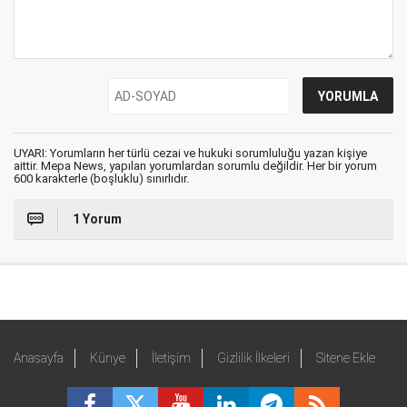
UYARI: Yorumların her türlü cezai ve hukuki sorumluluğu yazan kişiye
aittir. Mepa News, yapılan yorumlardan sorumlu değildir. Her bir yorum
600 karakterle (boşluklu) sınırlıdır.
1 Yorum
Anasayfa
Künye
İletişim
Gizlilik İlkeleri
Sitene Ekle