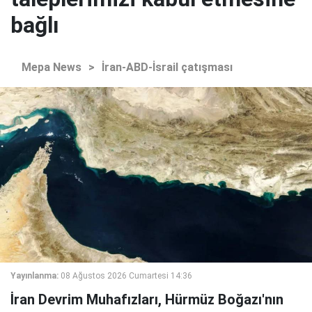
bağlı
Mepa News
>
İran-ABD-İsrail çatışması
Yayınlanma:
08 Ağustos 2026 Cumartesi 14:36
İran Devrim Muhafızları, Hürmüz Boğazı'nın