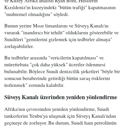
ve Kuzey Afrika analisti Ryan Bohl, Husilerin
Kızıldeniz'in kuzeyindeki "bütün trafiği" kapatmasının
"muhtemel olmadığını" söyledi.
Bunun yerine Mısır limanlarını ve Süveyş Kanalı'nı
vurarak "inandırıcı bir tehdit" olduklarını gösterebilir ve
Suudileri "gemilerini gizlemek için tedbirler almaya"
zorlayabilirler.
Bu tedbirler arasında "vericilerin kapatılması" ve
mürettebata "çok daha yüksek" ücretler ödenmesi
bulunabilir. Böylece Suudi denizcilik şirketleri "böyle bir
sonucun beraberinde getirdiği bütün savaş risklerini
üstlenmek" zorunda kalabilir.
Süveyş Kanalı üzerinden yeniden yönlendirme
Afrika'nın çevresinden yeniden yönlendirme, Suudi
tankerlerini Yenbu'ya ulaşmak için Süveyş Kanalı'ndan
geçmeye de zorluyor. Bu durum, Suudi ham petrolünün