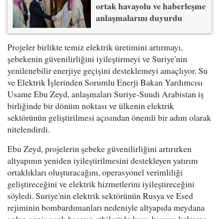
ortak havayolu ve haberleşme
anlaşmalarını duyurdu
Projeler birlikte temiz elektrik üretimini artırmayı,
şebekenin güvenilirliğini iyileştirmeyi ve Suriye'nin
yenilenebilir enerjiye geçişini desteklemeyi amaçlıyor. Su
ve Elektrik İşlerinden Sorumlu Enerji Bakan Yardımcısı
Usame Ebu Zeyd, anlaşmaları Suriye-Suudi Arabistan iş
birliğinde bir dönüm noktası ve ülkenin elektrik
sektörünün geliştirilmesi açısından önemli bir adım olarak
nitelendirdi.
Ebu Zeyd, projelerin şebeke güvenilirliğini artırırken
altyapının yeniden iyileştirilmesini destekleyen yatırım
ortaklıkları oluşturacağını, operasyonel verimliliği
geliştireceğini ve elektrik hizmetlerini iyileştireceğini
söyledi. Suriye'nin elektrik sektörünün Rusya ve Esed
rejiminin bombardımanları nedeniyle altyapıda meydana
gelen geniş çaplı hasarın etkileriyle karşı karşıya kalmaya