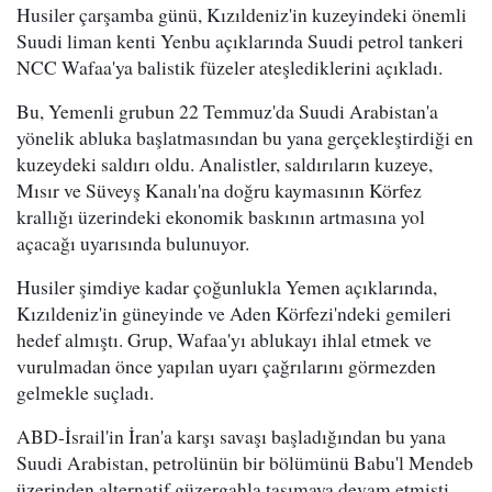
Husiler çarşamba günü, Kızıldeniz'in kuzeyindeki önemli
Suudi liman kenti Yenbu açıklarında Suudi petrol tankeri
NCC Wafaa'ya balistik füzeler ateşlediklerini açıkladı.
Bu, Yemenli grubun 22 Temmuz'da Suudi Arabistan'a
yönelik abluka başlatmasından bu yana gerçekleştirdiği en
kuzeydeki saldırı oldu. Analistler, saldırıların kuzeye,
Mısır ve Süveyş Kanalı'na doğru kaymasının Körfez
krallığı üzerindeki ekonomik baskının artmasına yol
açacağı uyarısında bulunuyor.
Husiler şimdiye kadar çoğunlukla Yemen açıklarında,
Kızıldeniz'in güneyinde ve Aden Körfezi'ndeki gemileri
hedef almıştı. Grup, Wafaa'yı ablukayı ihlal etmek ve
vurulmadan önce yapılan uyarı çağrılarını görmezden
gelmekle suçladı.
ABD-İsrail'in İran'a karşı savaşı başladığından bu yana
Suudi Arabistan, petrolünün bir bölümünü Babu'l Mendeb
üzerinden alternatif güzergahla taşımaya devam etmişti.