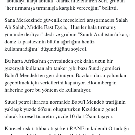
"ablukaya karşı abluka" olarak nitelendiren Seri, grubun
"her tırmanışa tırmanışla karşılık vereceğini" belirtti.
Sana Merkezinde güvenlik meseleleri araştırmacısı Salah
Ali Salah, Middle East Eye'a, "Husiler hala tırmanış
yönünde ilerliyor" dedi ve grubun "Suudi Arabistan'a karşı
deniz kapasitesinin bütün ağırlığını henüz
kullanmadığını" düşündüğünü söyledi.
Bu hafta Afrika'nın çevresinden çok daha uzun bir
güzergah kullanan altı tanker gibi bazı Suudi gemileri
Babu'l Mendeb'ten geri dönüyor. Bazıları da su yolundan
geçebilmek için vericilerini kapatıyor. Bloomberg'in
haberine göre bu yöntem de kullanılıyor.
Suudi petrol ihracatı normalde Babu'l Mendeb trafiğinin
yaklaşık yüzde 66'sını oluştururken Kızıldeniz genel
olarak küresel ticaretin yüzde 10 ila 12'sini taşıyor.
Küresel risk istihbaratı şirketi RANE'in kıdemli Ortadoğu