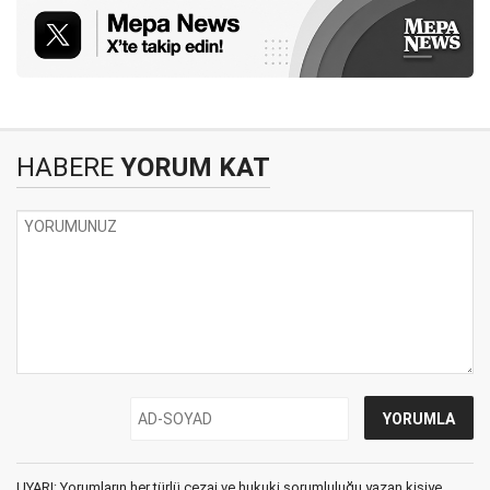
HABERE
YORUM KAT
UYARI: Yorumların her türlü cezai ve hukuki sorumluluğu yazan kişiye