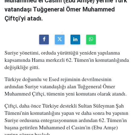
Muhammed el Casim (Ebu Amşe) yerine Türk
vatandaşı Tuğgeneral Ömer Muhammed
Çiftçi'yi atadı.
Suriye yönetimi, orduda yürüttüğü yeniden yapılanma
kapsamında Hama merkezli 62. Tümen'in komutanlığında
değişikliğe gitti.
Türkiye doğumlu ve Esed rejiminin devrilmesinin
ardından Suriye vatandaşlığı alan Tuğgeneral Ömer
Muhammed Çiftçi, tümenin yeni komutanı olarak atandı.
Çiftçi, daha önce Türkiye destekli Sultan Süleyman Şah
Tümeni'nin komutanlığını yapan ve daha sonra bu yapının
Suriye ordusuna entegrasyonunun ardından 62. Tümen'in
başına getirilen Muhammed el Casim'in (Ebu Amşe)
yerine göreve başladı.