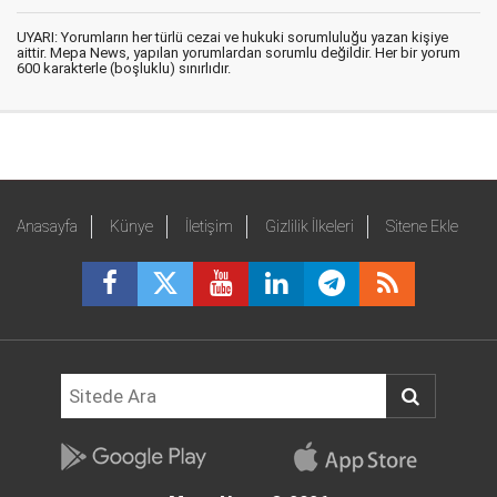
UYARI: Yorumların her türlü cezai ve hukuki sorumluluğu yazan kişiye
aittir. Mepa News, yapılan yorumlardan sorumlu değildir. Her bir yorum
600 karakterle (boşluklu) sınırlıdır.
Anasayfa
Künye
İletişim
Gizlilik İlkeleri
Sitene Ekle