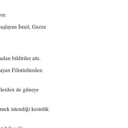
or.
başlayan İsrail, Gazze
an bildiriler attı.
ayan Filistinlierden
illerden de güneye
lmek istendiği kesinlik