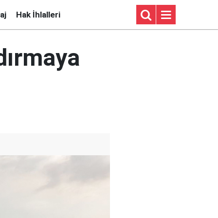
aj
Hak İhlalleri
ldırmaya