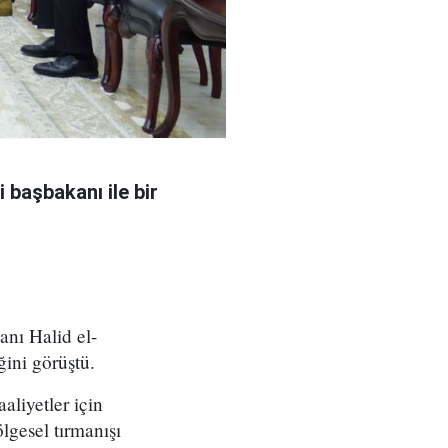
 başbakanı ile bir
nı Halid el-
ğini görüştü.
aliyetler için
lgesel tırmanışı