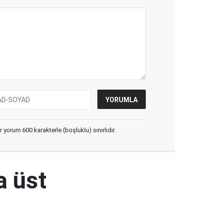
yorum 600 karakterle (boşluklu) sınırlıdır.
a üst