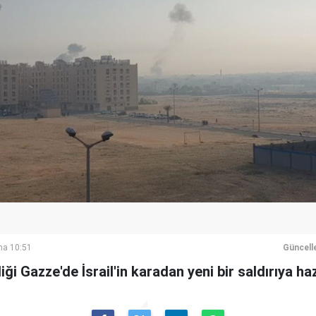
ma 10:51
Güncell
i Gazze'de İsrail'in karadan yeni bir saldırıya hazır