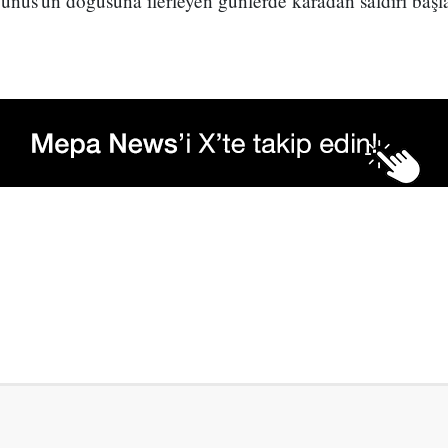
Yunus'un doğusuna ilerleyen günlerde karadan saldırı başl