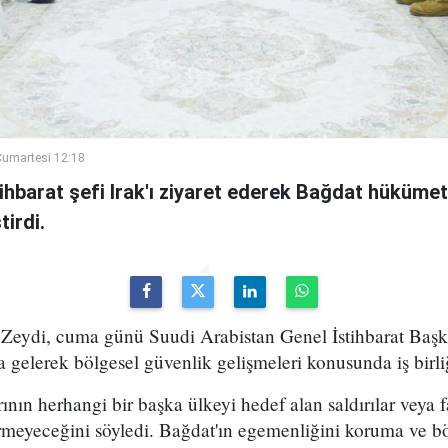
umartesi 12:18
ihbarat şefi Irak'ı ziyaret ederek Bağdat hükümeti
irdi.
Zeydi, cuma günü Suudi Arabistan Genel İstihbarat Başka
 gelerek bölgesel güvenlik gelişmeleri konusunda iş birli
rının herhangi bir başka ülkeyi hedef alan saldırılar veya fa
rmeyeceğini söyledi. Bağdat'ın egemenliğini koruma ve bö