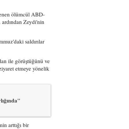
nlenen ölümcül ABD-
ın ardından Zeydi'nin
mmuz'daki saldırılar
dan ile görüştüğünü ve
ziyaret etmeye yönelik
rlığında"
in arttığı bir