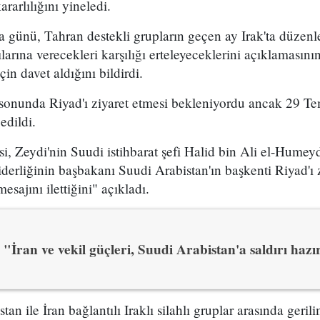
arlılığını yineledi.
a günü, Tahran destekli grupların geçen ay Irak'ta düze
larına verecekleri karşılığı erteleyeceklerini açıklamasın
çin davet aldığını bildirdi.
sonunda Riyad'ı ziyaret etmesi bekleniyordu ancak 29 Te
edildi.
, Zeydi'nin Suudi istihbarat şefi Halid bin Ali el-Humey
erliğinin başbakanı Suudi Arabistan'ın başkenti Riyad'ı 
esajını ilettiğini" açıkladı.
"İran ve vekil güçleri, Suudi Arabistan'a saldırı hazı
n ile İran bağlantılı Iraklı silahlı gruplar arasında gerilim