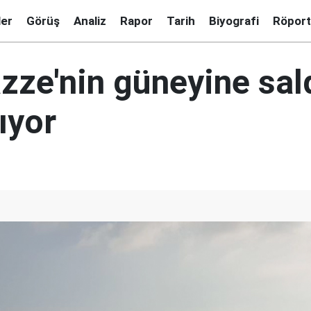
ler
Görüş
Analiz
Rapor
Tarih
Biyografi
Röport
azze'nin güneyine sa
ıyor