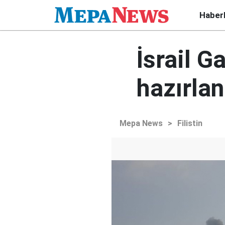
Haber
İsrail G
hazırlan
Mepa News
>
Filistin