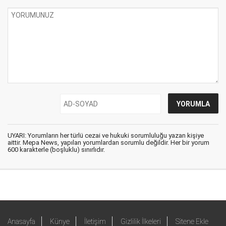
UYARI: Yorumların her türlü cezai ve hukuki sorumluluğu yazan kişiye
aittir. Mepa News, yapılan yorumlardan sorumlu değildir. Her bir yorum
600 karakterle (boşluklu) sınırlıdır.
Anasayfa
Künye
İletişim
Gizlilik İlkeleri
Sitene Ekle