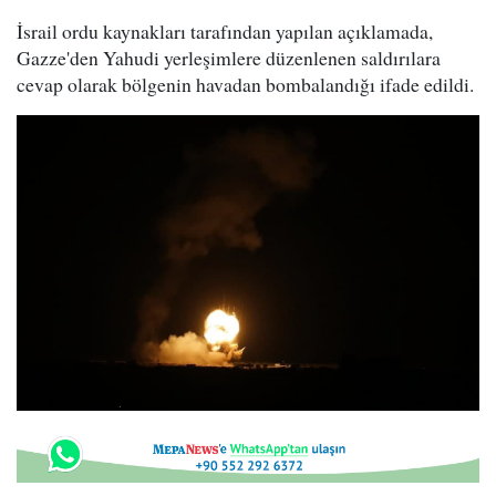
İsrail ordu kaynakları tarafından yapılan açıklamada,
Gazze'den Yahudi yerleşimlere düzenlenen saldırılara
cevap olarak bölgenin havadan bombalandığı ifade edildi.