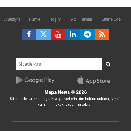
Anasayfa
Künye
İletişim
Gizlilik İlkeleri
Sitene Ekle
Mepa News
© 2026
Sitemizde kullanılan içerik ve görsellerin tüm hakları saklıdır, izinsiz
kullanımı hukuki yaptırıma tabidir.