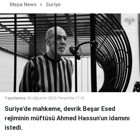
Mepa News
>
Suriye
Yayınlanma:
06 Ağustos 2026 Perşembe 17:41
Suriye'de mahkeme, devrik Beşar Esed
rejiminin müftüsü Ahmed Hassun'un idamını
istedi.