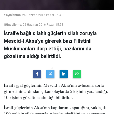
Yayınlanma:
26 Haziran 2016 Pazar 15:41
Güncelleme:
26 Haziran 2016 Pazar 15:58
İsrail'e bağlı silahlı güçlerin silah zoruyla
Mescid-i Aksa'ya girerek bazı Filistinli
Müslümanları darp ettiği, bazılarını da
gözaltına aldığı belirtildi.
İsrail işgal güçlerinin Mescid-i Aksa'nın avlusuna zorla
girmesinin ardından çıkan olaylarda 5 kişinin yaralandığı,
10 kişinin gözaltına alındığı bildirildi.
İsrail güçlerinin Aksa'nın kapılarını kapattığını, yaklaşık
190 polisin silah zoruyla Aksa'ya girdiğini ve cemaatten