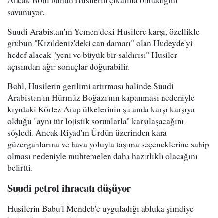
Ancak Bohl bunun Husilerin çıkarına olmadığını
savunuyor.
Suudi Arabistan'ın Yemen'deki Husilere karşı, özellikle
grubun "Kızıldeniz'deki can damarı" olan Hudeyde'yi
hedef alacak "yeni ve büyük bir saldırısı" Husiler
açısından ağır sonuçlar doğurabilir.
Bohl, Husilerin gerilimi artırması halinde Suudi
Arabistan'ın Hürmüz Boğazı'nın kapanması nedeniyle
kıyıdaki Körfez Arap ülkelerinin şu anda karşı karşıya
olduğu "aynı tür lojistik sorunlarla" karşılaşacağını
söyledi. Ancak Riyad'ın Ürdün üzerinden kara
güzergahlarına ve hava yoluyla taşıma seçeneklerine sahip
olması nedeniyle muhtemelen daha hazırlıklı olacağını
belirtti.
Suudi petrol ihracatı düşüyor
Husilerin Babu'l Mendeb'e uyguladığı abluka şimdiye