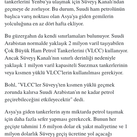
tankerlerini Yenbu'ya ulaşmak için Süveyş Kanalı'ndan
geçmeye de zorluyor. Bu durum, Suudi ham petrolünün
başlıca varış noktası olan Asya'ya giden gemilerin
yolculuğuna en az dört hafta ekliyor.
Bu güzergahın da kendi sınırlamaları bulunuyor. Suudi
Arabistan normalde yaklaşık 2 milyon varil taşıyabilen
Çok Büyük Ham Petrol Tankerlerini (VLCC) kullanıyor.
Ancak Süveyş Kanalı'nın sınırlı derinliği nedeniyle
yaklaşık 1 milyon varil kapasiteli Suezmax tankerlerinin
veya kısmen yüklü VLCC'lerin kullanılması gerekiyor.
Bohl, "VLCC'ler Süveyş'ten kısmen yüklü geçmek
zorunda kalırsa Suudi Arabistan'ın ne kadar petrol
geçirebileceğini etkileyecektir" dedi.
Asya'ya giden tankerlerin aynı miktarda petrol taşımak
için daha fazla sefer yapması gerekecek. Bunun her
geçişte tahmini 1.6 milyon dolar ek yakıt maliyetine ve 1
milyon dolarlık Süveyş geçiş ücretine yol açacağı