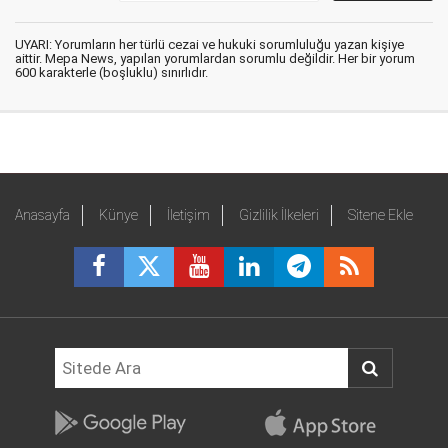
UYARI: Yorumların her türlü cezai ve hukuki sorumluluğu yazan kişiye
aittir. Mepa News, yapılan yorumlardan sorumlu değildir. Her bir yorum
600 karakterle (boşluklu) sınırlıdır.
Anasayfa
Künye
İletişim
Gizlilik İlkeleri
Sitene Ekle