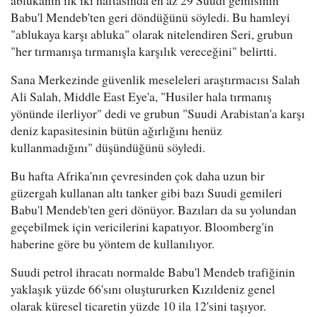
ablukanın ilk iki haftasında en az 29 Suudi gemisinin
Babu'l Mendeb'ten geri döndüğünü söyledi. Bu hamleyi
"ablukaya karşı abluka" olarak nitelendiren Seri, grubun
"her tırmanışa tırmanışla karşılık vereceğini" belirtti.
Sana Merkezinde güvenlik meseleleri araştırmacısı Salah
Ali Salah, Middle East Eye'a, "Husiler hala tırmanış
yönünde ilerliyor" dedi ve grubun "Suudi Arabistan'a karşı
deniz kapasitesinin bütün ağırlığını henüz
kullanmadığını" düşündüğünü söyledi.
Bu hafta Afrika'nın çevresinden çok daha uzun bir
güzergah kullanan altı tanker gibi bazı Suudi gemileri
Babu'l Mendeb'ten geri dönüyor. Bazıları da su yolundan
geçebilmek için vericilerini kapatıyor. Bloomberg'in
haberine göre bu yöntem de kullanılıyor.
Suudi petrol ihracatı normalde Babu'l Mendeb trafiğinin
yaklaşık yüzde 66'sını oluştururken Kızıldeniz genel
olarak küresel ticaretin yüzde 10 ila 12'sini taşıyor.