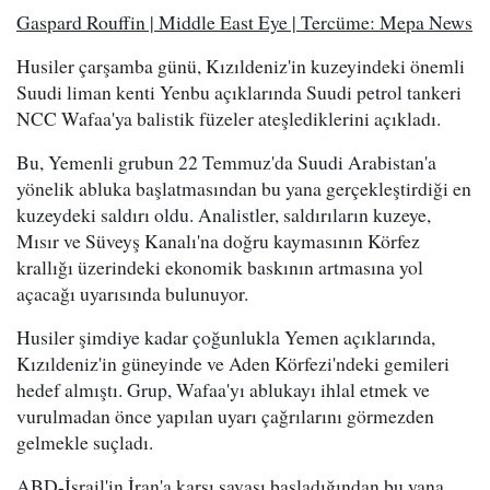
Gaspard Rouffin | Middle East Eye | Tercüme: Mepa News
Husiler çarşamba günü, Kızıldeniz'in kuzeyindeki önemli
Suudi liman kenti Yenbu açıklarında Suudi petrol tankeri
NCC Wafaa'ya balistik füzeler ateşlediklerini açıkladı.
Bu, Yemenli grubun 22 Temmuz'da Suudi Arabistan'a
yönelik abluka başlatmasından bu yana gerçekleştirdiği en
kuzeydeki saldırı oldu. Analistler, saldırıların kuzeye,
Mısır ve Süveyş Kanalı'na doğru kaymasının Körfez
krallığı üzerindeki ekonomik baskının artmasına yol
açacağı uyarısında bulunuyor.
Husiler şimdiye kadar çoğunlukla Yemen açıklarında,
Kızıldeniz'in güneyinde ve Aden Körfezi'ndeki gemileri
hedef almıştı. Grup, Wafaa'yı ablukayı ihlal etmek ve
vurulmadan önce yapılan uyarı çağrılarını görmezden
gelmekle suçladı.
ABD-İsrail'in İran'a karşı savaşı başladığından bu yana