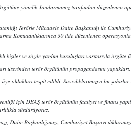
Örgütüne yönelik Jandarmamız tarafından düzenlenen op
nlığı Terörle Mücadele Daire Başkanlığı ile Cumhuriyet
darma Komutanlıklarınca 30 ilde düzenlenen operasyonl
aklı kişiler ve sözde yardım kuruluşları vasıtasıyla örgüte f
arı üzerinden terör örgütünün propagandasını yaptıkları,
üye oldukları tespit edildi. Savcılıklarımızca bu şahısla
enliği için DEAŞ terör örgütünün faaliyet ve finans yapı
rlılıkla sürdürüyoruz.
, Daire Başkanlığımızı, Cumhuriyet Başsavcılıklarımızı