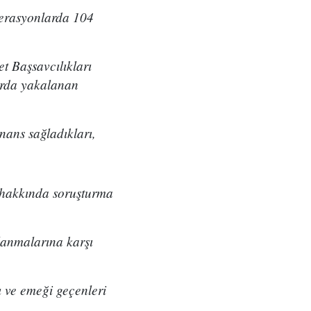
erasyonlarda 104
 Başsavcılıkları
arda yakalanan
inans sağladıkları,
r hakkında soruşturma
lanmalarına karşı
 ve emeği geçenleri