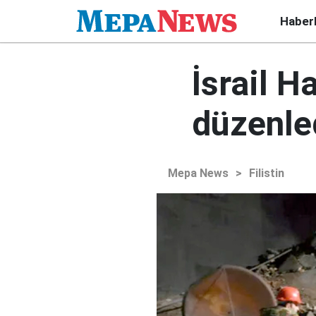
Haber
İsrail H
düzenle
Mepa News
>
Filistin