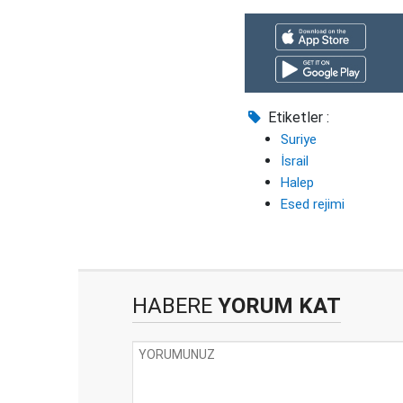
Etiketler :
Suriye
İsrail
Halep
Esed rejimi
HABERE
YORUM KAT