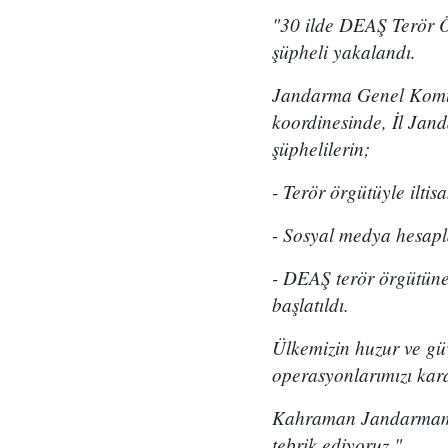
"30 ilde DEAŞ Terör 
şüpheli yakalandı.
Jandarma Genel Komuta
koordinesinde, İl Jan
şüphelilerin;
- Terör örgütüyle iltis
- Sosyal medya hesapl
- DEAŞ terör örgütüne 
başlatıldı.
Ülkemizin huzur ve güv
operasyonlarımızı kara
Kahraman Jandarmamızı
tebrik ediyoruz."