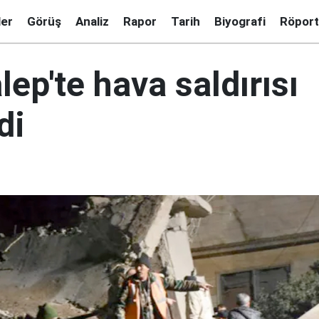
ler
Görüş
Analiz
Rapor
Tarih
Biyografi
Röport
alep'te hava saldırısı
di