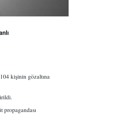
anlı
 104 kişinin gözaltına
rildi.
üt propagandası