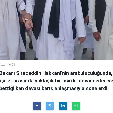
azar 16:06
i Bakanı Siraceddin Hakkani'nin arabuluculuğunda,
i aşiret arasında yaklaşık bir asırdır devam eden v
ybettiği kan davası barış anlaşmasıyla sona erdi.