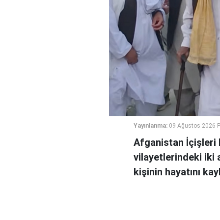
Yayınlanma:
09 Ağustos 2026 P
Afganistan İçişler
vilayetlerindeki ik
kişinin hayatını ka