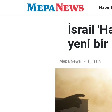
Haber
İsrail '
yeni bir
Mepa News
>
Filistin