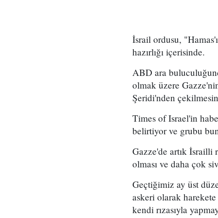
İsrail ordusu, "Hamas'ı
hazırlığı içerisinde.
ABD ara buluculuğunda
olmak üzere Gazze'nin 
Şeridi'nden çekilmesi
Times of Israel'in habe
belirtiyor ve grubu bun
Gazze'de artık İsrailli
olması ve daha çok siv
Geçtiğimiz ay üst düzey
askeri olarak hareket
kendi rızasıyla yapmay