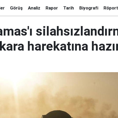
ler
Görüş
Analiz
Rapor
Tarih
Biyografi
Röport
Hamas'ı silahsızlandır
 kara harekatına hazı