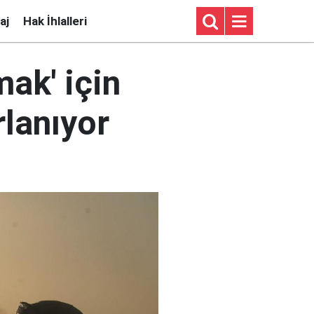
aj
Hak İhlalleri
mak' için
rlanıyor