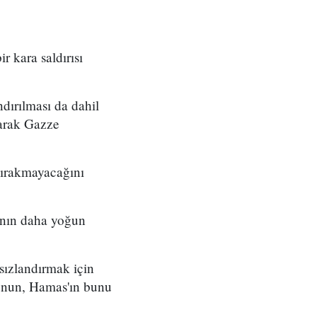
r kara saldırısı
dırılması da dahil
larak Gazze
 bırakmayacağını
rının daha yoğun
hsızlandırmak için
unun, Hamas'ın bunu