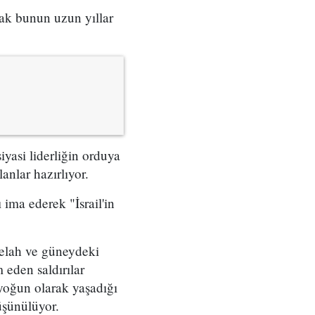
cak bunun uzun yıllar
yasi liderliğin orduya
anlar hazırlıyor.
ima ederek "İsrail'in
 Belah ve güneydeki
 eden saldırılar
 yoğun olarak yaşadığı
düşünülüyor.