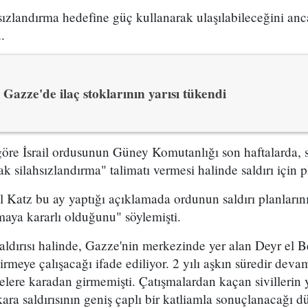
hsızlandırma hedefine güç kullanarak ulaşılabileceğini an
.
Gazze'de ilaç stoklarının yarısı tükendi
göre İsrail ordusunun Güney Komutanlığı son haftalarda, si
 silahsızlandırma" talimatı vermesi halinde saldırı için pl
Katz bu ay yaptığı açıklamada ordunun saldırı planlarını 
maya kararlı olduğunu" söylemişti.
a saldırısı halinde, Gazze'nin merkezinde yer alan Deyr el
rmeye çalışacağı ifade ediliyor. 2 yılı aşkın süredir devam
elere karadan girmemişti. Çatışmalardan kaçan sivillerin
kara saldırısının geniş çaplı bir katliamla sonuçlanacağı 