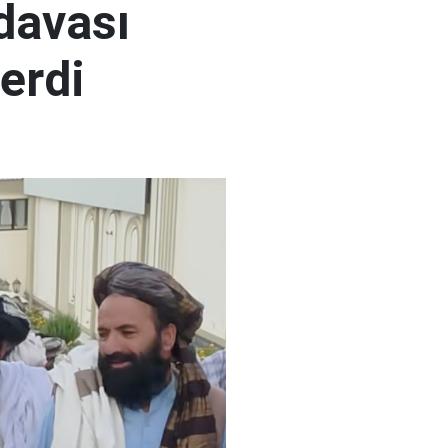
 davası
erdi