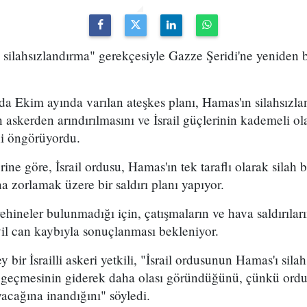
 silahsızlandırma" gerekçesiyle Gazze Şeridi'ne yeniden bi
 Ekim ayında varılan ateşkes planı, Hamas'ın silahsızlan
askerden arındırılmasını ve İsrail güçlerinin kademeli o
ni öngörüyordu.
rine göre, İsrail ordusu, Hamas'ın tek taraflı olarak silah
a zorlamak üzere bir saldırı planı yapıyor.
 rehineler bulunmadığı için, çatışmaların ve hava saldırıla
il can kaybıyla sonuçlanması bekleniyor.
 bir İsrailli askeri yetkili, "İsrail ordusunun Hamas'ı sila
e geçmesinin giderek daha olası göründüğünü, çünkü ord
acağına inandığını" söyledi.