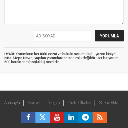
UYARI: Yorumların her türlü cezai ve hukuki sorumluluğu yazan kişiye
aittir. Mepa News, yapılan yorumlardan sorumlu değildir. Her bir yorum
600 karakterle (boşluklu) sınırlıdır.
Anasayfa
Künye
İletişim
Gizlilik İlkeleri
Sitene Ekle