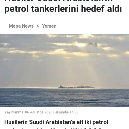
petrol tankerlerini hedef aldı
Mepa News
>
Yemen
Yayınlanma:
06 Ağustos 2026 Perşembe 14:55
Husilerin Suudi Arabistan'a ait iki petrol