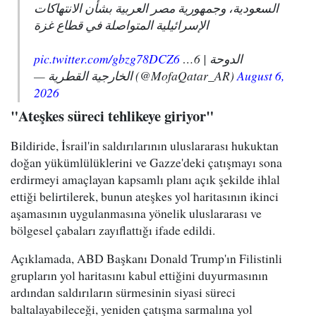
السعودية، وجمهورية مصر العربية بشأن الانتهاكات
الإسرائيلية المتواصلة في قطاع غزة
pic.twitter.com/gbzg78DCZ6
الدوحة | 6…
— الخارجية القطرية (@MofaQatar_AR)
August 6,
2026
"Ateşkes süreci tehlikeye giriyor"
Bildiride, İsrail'in saldırılarının uluslararası hukuktan
doğan yükümlülüklerini ve Gazze'deki çatışmayı sona
erdirmeyi amaçlayan kapsamlı planı açık şekilde ihlal
ettiği belirtilerek, bunun ateşkes yol haritasının ikinci
aşamasının uygulanmasına yönelik uluslararası ve
bölgesel çabaları zayıflattığı ifade edildi.
Açıklamada, ABD Başkanı Donald Trump'ın Filistinli
grupların yol haritasını kabul ettiğini duyurmasının
ardından saldırıların sürmesinin siyasi süreci
baltalayabileceği, yeniden çatışma sarmalına yol