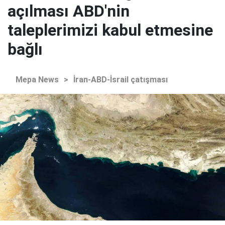
açılması ABD'nin
taleplerimizi kabul etmesine
bağlı
Mepa News
>
İran-ABD-İsrail çatışması