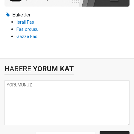
Etiketler :
İsrail Fas
Fas ordusu
Gazze Fas
HABERE
YORUM KAT