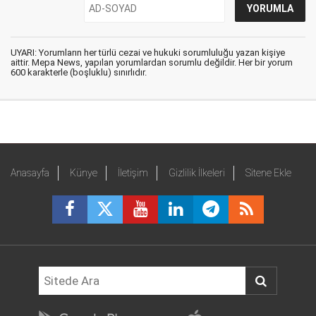
UYARI: Yorumların her türlü cezai ve hukuki sorumluluğu yazan kişiye
aittir. Mepa News, yapılan yorumlardan sorumlu değildir. Her bir yorum
600 karakterle (boşluklu) sınırlıdır.
Anasayfa
Künye
İletişim
Gizlilik İlkeleri
Sitene Ekle