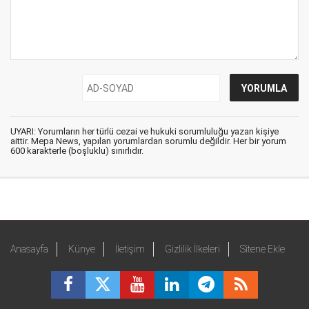
UYARI: Yorumların her türlü cezai ve hukuki sorumluluğu yazan kişiye
aittir. Mepa News, yapılan yorumlardan sorumlu değildir. Her bir yorum
600 karakterle (boşluklu) sınırlıdır.
Anasayfa
Künye
İletişim
Gizlilik İlkeleri
Sitene Ekle