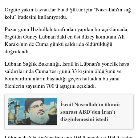
Örgüte yakın kaynaklar Fuad Şükür için "Nasrallah'ın sağ
kolu" ifadesini kullanıyordu.
Pazar günü Hizbullah tarafından yapılan bir açıklamada,
örgütün Güney Lübnan'daki en üst düzey komutanı Ali
Karaki'nin de Cuma günkü saldırıda öldürüldüğü
doğrulandı.
Lübnan Sağlık Bakanlığı, İsrail'in Lübnan'a yönelik hava
saldırılarında Cumartesi günü 33 kişinin öldüğünü ve
bombardımanların başladığı geçen haftadan bu yana
ölenlerin sayısının 700'ü aştığını açıkladı.
İsrail Nasrallah'ın ölümü
sonrası ABD'den İran'ı
dizginlemesini istedi
Lübnan'da 8 Ekim'den bu yana 104'ü çocuk ve 194'ü kadın