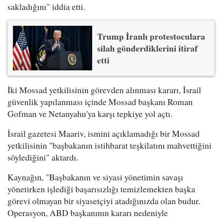
sakladığını" iddia etti.
Trump İranlı protestoculara
silah gönderdiklerini itiraf
etti
İki Mossad yetkilisinin görevden alınması kararı, İsrail
güvenlik yapılanması içinde Mossad başkanı Roman
Gofman ve Netanyahu'ya karşı tepkiye yol açtı.
İsrail gazetesi Maariv, ismini açıklamadığı bir Mossad
yetkilisinin "başbakanın istihbarat teşkilatını mahvettiğini
söylediğini" aktardı.
Kaynağın, "Başbakanın ve siyasi yönetimin savaşı
yönetirken işlediği başarısızlığı temizlemekten başka
görevi olmayan bir siyasetçiyi atadığınızda olan budur.
Operasyon, ABD başkanının kararı nedeniyle