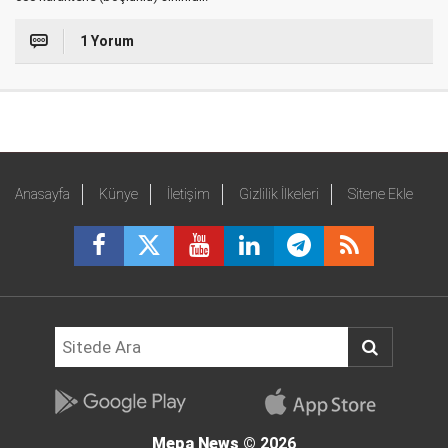
1 Yorum
Anasayfa
Künye
İletişim
Gizlilik İlkeleri
Sitene Ekle
Mepa News
© 2026