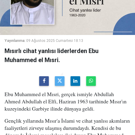
Yayınlanma:
09 Ağustos 2025 Cumartesi 18:13
Mısırlı cihat yanlısı liderlerden Ebu
Muhammed el Mısri.
Ebu Muhammed el Mısri, gerçek ismiyle Abdullah
Ahmed Abdullah el Elfi, Haziran 1963 tarihinde Mısır'ın
kuzeyindeki Garbiye ilinde dünyaya geldi.
Gençlik yıllarında Mısır'a İslami ve cihat yanlısı akımların
faaliyetleri zirveye ulaşmış durumdaydı. Kendisi de bu
dönemde İslami meselelere ilgi duyan Ebu Muhammed,