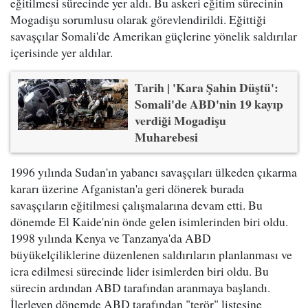
eğitilmesi sürecinde yer aldı. Bu askeri eğitim sürecinin
Mogadişu sorumlusu olarak görevlendirildi. Eğittiği
savaşçılar Somali'de Amerikan güçlerine yönelik saldırılar
içerisinde yer aldılar.
Tarih | 'Kara Şahin Düştü':
Somali'de ABD'nin 19 kayıp
verdiği Mogadişu
Muharebesi
1996 yılında Sudan'ın yabancı savaşçıları ülkeden çıkarma
kararı üzerine Afganistan'a geri dönerek burada
savaşçıların eğitilmesi çalışmalarına devam etti. Bu
dönemde El Kaide'nin önde gelen isimlerinden biri oldu.
1998 yılında Kenya ve Tanzanya'da ABD
büyükelçiliklerine düzenlenen saldırıların planlanması ve
icra edilmesi sürecinde lider isimlerden biri oldu. Bu
sürecin ardından ABD tarafından aranmaya başlandı.
İlerleyen dönemde ABD tarafından "terör" listesine