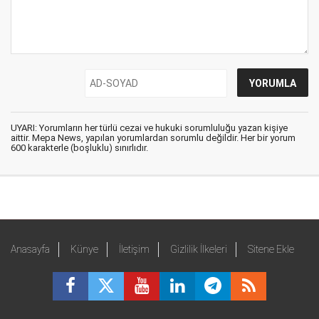
UYARI: Yorumların her türlü cezai ve hukuki sorumluluğu yazan kişiye
aittir. Mepa News, yapılan yorumlardan sorumlu değildir. Her bir yorum
600 karakterle (boşluklu) sınırlıdır.
Anasayfa
Künye
İletişim
Gizlilik İlkeleri
Sitene Ekle