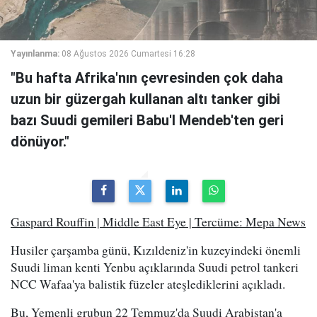
Yayınlanma:
08 Ağustos 2026 Cumartesi 16:28
"Bu hafta Afrika'nın çevresinden çok daha
uzun bir güzergah kullanan altı tanker gibi
bazı Suudi gemileri Babu'l Mendeb'ten geri
dönüyor."
Gaspard Rouffin | Middle East Eye | Tercüme: Mepa News
Husiler çarşamba günü, Kızıldeniz'in kuzeyindeki önemli
Suudi liman kenti Yenbu açıklarında Suudi petrol tankeri
NCC Wafaa'ya balistik füzeler ateşlediklerini açıkladı.
Bu, Yemenli grubun 22 Temmuz'da Suudi Arabistan'a