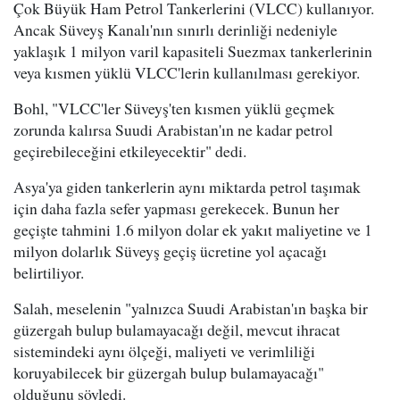
Çok Büyük Ham Petrol Tankerlerini (VLCC) kullanıyor.
Ancak Süveyş Kanalı'nın sınırlı derinliği nedeniyle
yaklaşık 1 milyon varil kapasiteli Suezmax tankerlerinin
veya kısmen yüklü VLCC'lerin kullanılması gerekiyor.
Bohl, "VLCC'ler Süveyş'ten kısmen yüklü geçmek
zorunda kalırsa Suudi Arabistan'ın ne kadar petrol
geçirebileceğini etkileyecektir" dedi.
Asya'ya giden tankerlerin aynı miktarda petrol taşımak
için daha fazla sefer yapması gerekecek. Bunun her
geçişte tahmini 1.6 milyon dolar ek yakıt maliyetine ve 1
milyon dolarlık Süveyş geçiş ücretine yol açacağı
belirtiliyor.
Salah, meselenin "yalnızca Suudi Arabistan'ın başka bir
güzergah bulup bulamayacağı değil, mevcut ihracat
sistemindeki aynı ölçeği, maliyeti ve verimliliği
koruyabilecek bir güzergah bulup bulamayacağı"
olduğunu söyledi.