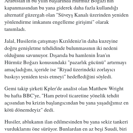
Arabistan'ın bu yılın başlarında Hürmüz Boğazı'nın
kapanmasından bu yana giderek daha fazla kullandığı
alternatif güzergah olan "Süveyş Kanalı üzerinden yeniden
yönlendirme imkanını engelleme girişimi" olarak
tanımladı.
Jalal, Husilerin çatışmayı Kızıldeniz'in daha kuzeyine
doğru genişletme tehdidinde bulunmasının iki nedeni
olduğunu savunuyor. Dışarıda bu hamlenin İran'ın
Hürmüz Boğazı konusundaki "pazarlık gücünü" artırmayı
amaçladığını, içeride ise "Riyad üzerindeki zorlayıcı
baskıyı yeniden tesis etmeyi" hedeflediğini söyledi.
Gemi takip şirketi Kpler'de analist olan Matthew Wright
bu hafta BBC'ye, "Ham petrol ticaretine yönelik tehdit
açısından bu krizin başlangıcından bu yana yaşadığımız en
kötü dönemdeyiz" dedi.
Husiler, ablukanın ilan edilmesinden bu yana sekiz tankeri
vurduklarını öne sürüyor. Bunlardan en az beşi Suudi, biri