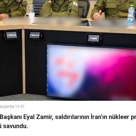
Çarşamba 13:47
aşkanı Eyal Zamir, saldırılarının İran'ın nükleer p
ü savundu.