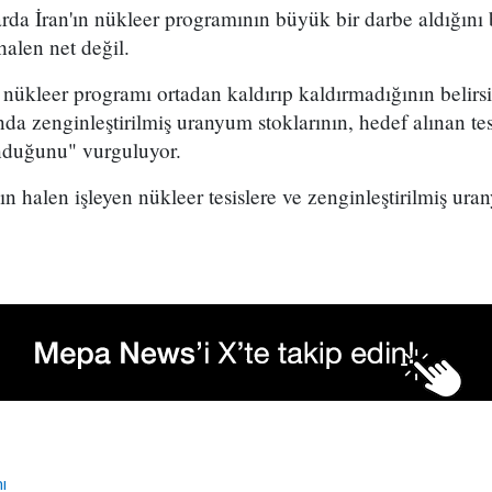
larda İran'ın nükleer programının büyük bir darbe aldığını 
halen net değil.
rın nükleer programı ortadan kaldırıp kaldırmadığının belir
da zenginleştirilmiş uranyum stoklarının, hedef alınan tes
nduğunu" vurguluyor.
ın halen işleyen nükleer tesislere ve zenginleştirilmiş ura
ı