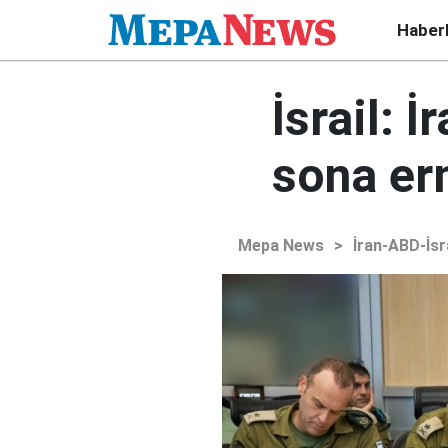
Haber
İsrail: 
sona er
Mepa News
>
İran-ABD-İsr