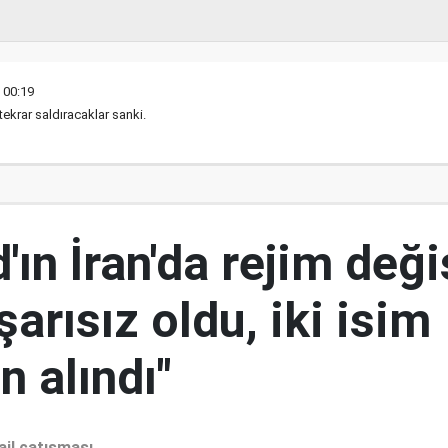
 00:19
tekrar saldıracaklar sanki.
ın İran'da rejim deği
şarısız oldu, iki isim
 alındı"
ail çatışması