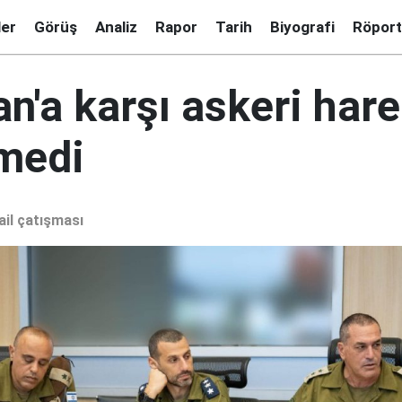
ler
Görüş
Analiz
Rapor
Tarih
Biyografi
Röport
İran'a karşı askeri har
medi
ail çatışması