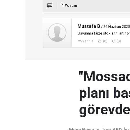
1 Yorum
Mustafa B
/ 26 Haziran 2025
Savunma Füze stoklarını artırıp 
Yanıtla
(0)
(0)
"Mossad'
planı ba
görevden
Mepa News
>
İran-ABD-İsr