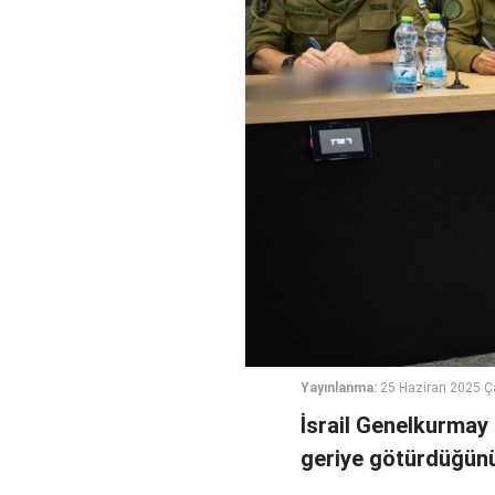
Yayınlanma:
25 Haziran 2025 
İsrail Genelkurmay B
geriye götürdüğün