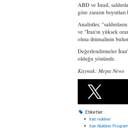
ABD ve İsrail, saldırı
göre zararın boyutları 
Analistler, "saldırıla
ve "İran'ın yüksek oran
olma ihtimalinin bulu
Değerlendirmeler İran'
olduğu yönünde.
Kaynak: Mepa News
Etiketler :
İran nükleer
İran Nükleer Program