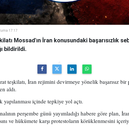
Cuma 17:17
şkilatı Mossad'ın İran konusundaki başarısızlık se
bildirildi.
arat teşkilatı, İran rejimini devirmeye yönelik başarısız bir
en aldı.
k yapılanması içinde tepkiye yol açtı.
analının perşembe günü yayımladığı habere göre plan, İran
sını ve hükümete karşı protestoların körüklenmesini içeri