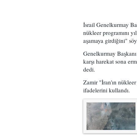
İsrail Genelkurmay Başk
nükleer programını yıl
aşamaya girdiğini" söy
Genelkurmay Başkanı E
karşı harekat sona er
dedi.
Zamir "İran'ın nükleer 
ifadelerini kullandı.