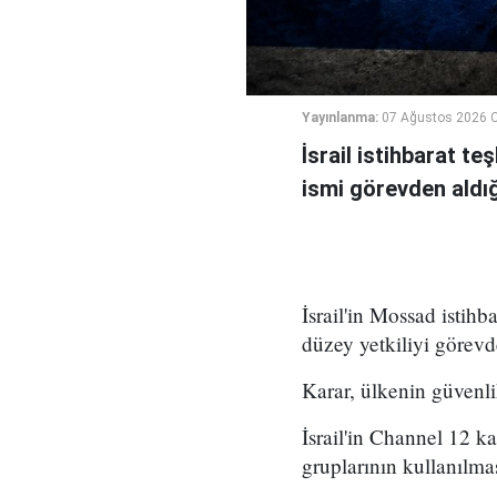
Yayınlanma:
07 Ağustos 2026 
İsrail istihbarat te
ismi görevden aldığı 
İsrail'in Mossad istihb
düzey yetkiliyi görevd
Karar, ülkenin güvenli
İsrail'in Channel 12 k
gruplarının kullanılma