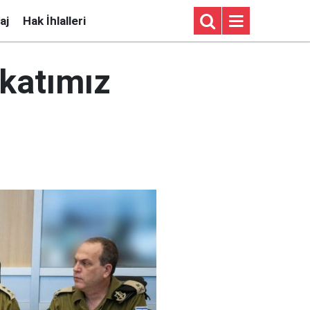
aj
Hak İhlalleri
ekatımız