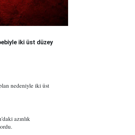
bebiyle iki üst düzey
 plan nedeniyle iki üst
'daki azınlık
yordu.