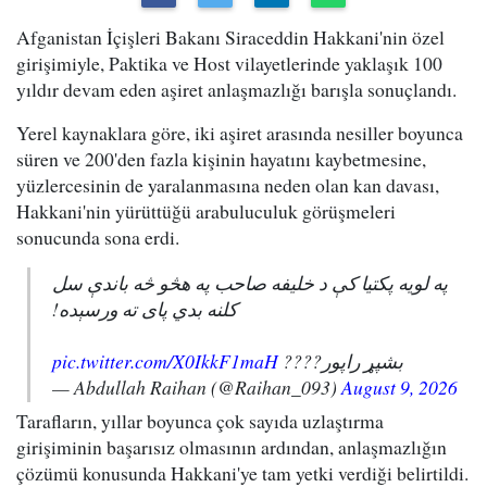
Afganistan İçişleri Bakanı Siraceddin Hakkani'nin özel
girişimiyle, Paktika ve Host vilayetlerinde yaklaşık 100
yıldır devam eden aşiret anlaşmazlığı barışla sonuçlandı.
Yerel kaynaklara göre, iki aşiret arasında nesiller boyunca
süren ve 200'den fazla kişinin hayatını kaybetmesine,
yüzlercesinin de yaralanmasına neden olan kan davası,
Hakkani'nin yürüttüğü arabuluculuk görüşmeleri
sonucunda sona erdi.
په لویه پکتیا کې د خلیفه صاحب په هڅو څه باندې سل
کلنه بدي پای ته ورسېده!
pic.twitter.com/X0IkkF1maH
بشپړ راپور????
— Abdullah Raihan (@Raihan_093)
August 9, 2026
Tarafların, yıllar boyunca çok sayıda uzlaştırma
girişiminin başarısız olmasının ardından, anlaşmazlığın
çözümü konusunda Hakkani'ye tam yetki verdiği belirtildi.