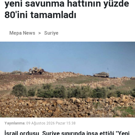
yeni savunma hattının yüzde
80'ini tamamladı
Mepa News
>
Suriye
Yayınlanma:
09 Ağustos 2026 Pazar 15:38
İsrail ordusu, Suriye sınırında inşa ettiği "Yeni