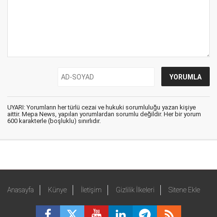
UYARI: Yorumların her türlü cezai ve hukuki sorumluluğu yazan kişiye
aittir. Mepa News, yapılan yorumlardan sorumlu değildir. Her bir yorum
600 karakterle (boşluklu) sınırlıdır.
Anasayfa
Künye
İletişim
Gizlilik İlkeleri
Sitene Ekle