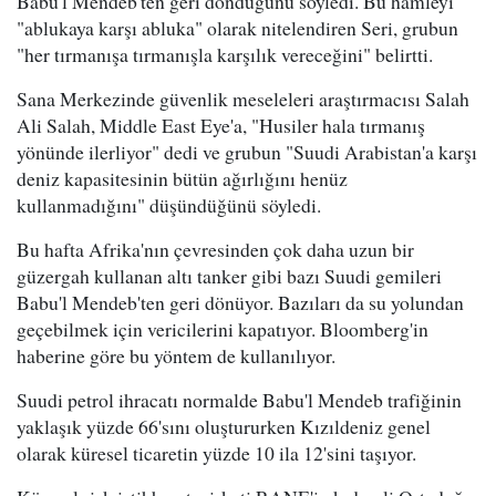
Babu'l Mendeb'ten geri döndüğünü söyledi. Bu hamleyi
"ablukaya karşı abluka" olarak nitelendiren Seri, grubun
"her tırmanışa tırmanışla karşılık vereceğini" belirtti.
Sana Merkezinde güvenlik meseleleri araştırmacısı Salah
Ali Salah, Middle East Eye'a, "Husiler hala tırmanış
yönünde ilerliyor" dedi ve grubun "Suudi Arabistan'a karşı
deniz kapasitesinin bütün ağırlığını henüz
kullanmadığını" düşündüğünü söyledi.
Bu hafta Afrika'nın çevresinden çok daha uzun bir
güzergah kullanan altı tanker gibi bazı Suudi gemileri
Babu'l Mendeb'ten geri dönüyor. Bazıları da su yolundan
geçebilmek için vericilerini kapatıyor. Bloomberg'in
haberine göre bu yöntem de kullanılıyor.
Suudi petrol ihracatı normalde Babu'l Mendeb trafiğinin
yaklaşık yüzde 66'sını oluştururken Kızıldeniz genel
olarak küresel ticaretin yüzde 10 ila 12'sini taşıyor.