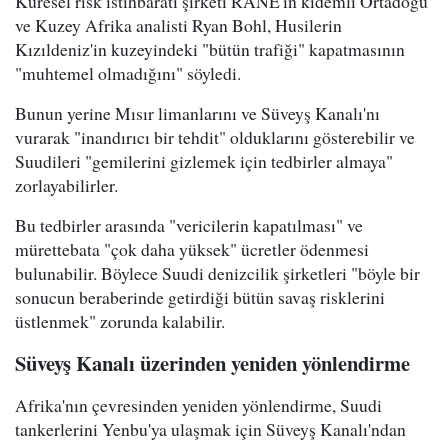
Küresel risk istihbaratı şirketi RANE'in kıdemli Ortadoğu
ve Kuzey Afrika analisti Ryan Bohl, Husilerin
Kızıldeniz'in kuzeyindeki "bütün trafiği" kapatmasının
"muhtemel olmadığını" söyledi.
Bunun yerine Mısır limanlarını ve Süveyş Kanalı'nı
vurarak "inandırıcı bir tehdit" olduklarını gösterebilir ve
Suudileri "gemilerini gizlemek için tedbirler almaya"
zorlayabilirler.
Bu tedbirler arasında "vericilerin kapatılması" ve
mürettebata "çok daha yüksek" ücretler ödenmesi
bulunabilir. Böylece Suudi denizcilik şirketleri "böyle bir
sonucun beraberinde getirdiği bütün savaş risklerini
üstlenmek" zorunda kalabilir.
Süveyş Kanalı üzerinden yeniden yönlendirme
Afrika'nın çevresinden yeniden yönlendirme, Suudi
tankerlerini Yenbu'ya ulaşmak için Süveyş Kanalı'ndan