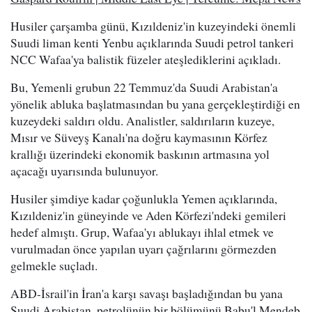
Husiler çarşamba günü, Kızıldeniz'in kuzeyindeki önemli
Suudi liman kenti Yenbu açıklarında Suudi petrol tankeri
NCC Wafaa'ya balistik füzeler ateşlediklerini açıkladı.
Bu, Yemenli grubun 22 Temmuz'da Suudi Arabistan'a
yönelik abluka başlatmasından bu yana gerçekleştirdiği en
kuzeydeki saldırı oldu. Analistler, saldırıların kuzeye,
Mısır ve Süveyş Kanalı'na doğru kaymasının Körfez
krallığı üzerindeki ekonomik baskının artmasına yol
açacağı uyarısında bulunuyor.
Husiler şimdiye kadar çoğunlukla Yemen açıklarında,
Kızıldeniz'in güneyinde ve Aden Körfezi'ndeki gemileri
hedef almıştı. Grup, Wafaa'yı ablukayı ihlal etmek ve
vurulmadan önce yapılan uyarı çağrılarını görmezden
gelmekle suçladı.
ABD-İsrail'in İran'a karşı savaşı başladığından bu yana
Suudi Arabistan, petrolünün bir bölümünü Babu'l Mendeb