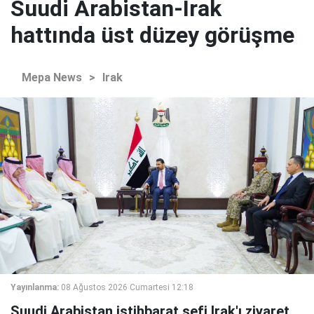
Suudi Arabistan-Irak
hattında üst düzey görüşme
Mepa News
>
Irak
Yayınlanma:
08 Ağustos 2026 Cumartesi 12:18
Suudi Arabistan istihbarat şefi Irak'ı ziyaret