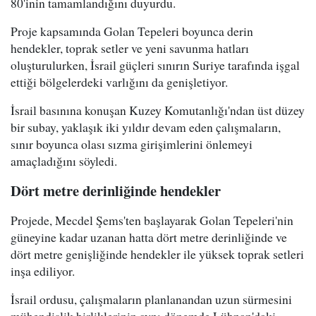
80'inin tamamlandığını duyurdu.
Proje kapsamında Golan Tepeleri boyunca derin
hendekler, toprak setler ve yeni savunma hatları
oluşturulurken, İsrail güçleri sınırın Suriye tarafında işgal
ettiği bölgelerdeki varlığını da genişletiyor.
İsrail basınına konuşan Kuzey Komutanlığı'ndan üst düzey
bir subay, yaklaşık iki yıldır devam eden çalışmaların,
sınır boyunca olası sızma girişimlerini önlemeyi
amaçladığını söyledi.
Dört metre derinliğinde hendekler
Projede, Mecdel Şems'ten başlayarak Golan Tepeleri'nin
güneyine kadar uzanan hatta dört metre derinliğinde ve
dört metre genişliğinde hendekler ile yüksek toprak setleri
inşa ediliyor.
İsrail ordusu, çalışmaların planlanandan uzun sürmesini
mühendislik birliklerinin aynı dönemde Lübnan'daki