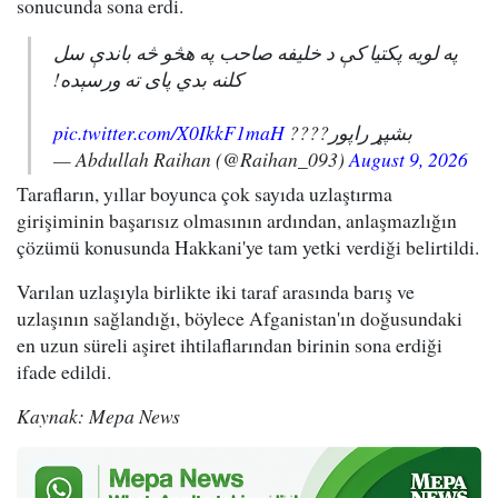
sonucunda sona erdi.
په لویه پکتیا کې د خلیفه صاحب په هڅو څه باندې سل
کلنه بدي پای ته ورسېده!
pic.twitter.com/X0IkkF1maH
بشپړ راپور????
— Abdullah Raihan (@Raihan_093)
August 9, 2026
Tarafların, yıllar boyunca çok sayıda uzlaştırma
girişiminin başarısız olmasının ardından, anlaşmazlığın
çözümü konusunda Hakkani'ye tam yetki verdiği belirtildi.
Varılan uzlaşıyla birlikte iki taraf arasında barış ve
uzlaşının sağlandığı, böylece Afganistan'ın doğusundaki
en uzun süreli aşiret ihtilaflarından birinin sona erdiği
ifade edildi.
Kaynak: Mepa News