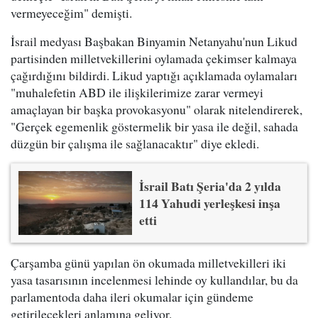
vermeyeceğim" demişti.
İsrail medyası Başbakan Binyamin Netanyahu'nun Likud
partisinden milletvekillerini oylamada çekimser kalmaya
çağırdığını bildirdi. Likud yaptığı açıklamada oylamaları
"muhalefetin ABD ile ilişkilerimize zarar vermeyi
amaçlayan bir başka provokasyonu" olarak nitelendirerek,
"Gerçek egemenlik göstermelik bir yasa ile değil, sahada
düzgün bir çalışma ile sağlanacaktır" diye ekledi.
İsrail Batı Şeria'da 2 yılda
114 Yahudi yerleşkesi inşa
etti
Çarşamba günü yapılan ön okumada milletvekilleri iki
yasa tasarısının incelenmesi lehinde oy kullandılar, bu da
parlamentoda daha ileri okumalar için gündeme
getirilecekleri anlamına geliyor.