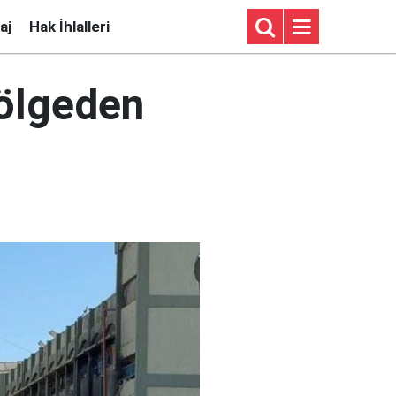
aj
Hak İhlalleri
bölgeden