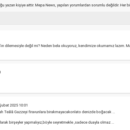
ğu yazan kişiye aittir. Mepa News, yapılan yorumlardan sorumlu değildir. Her bir 
ah'ın dilemesiyle değil mi? Neden bela okuyoruz, kendimize okumamız lazım. M
3
Şubat 2025 10:01
lah Teâlâ Gazzeyi firavunlara birakmayacakonlato denizde boğacak ...
larak birşeyler yapmalıyız,böyle seyretmekle ,sadece duayla olmaz ...