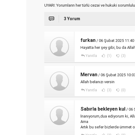
UYARI: Yorumların her türlü cezai ve hukuki sorumlulu
3 Yorum
furkan
/ 06 Şubat 2025 11:40
Hayatta her şey gibi, bu da All
Yanıtla
(1)
(3)
Mervan
/ 06 Şubat 2025 10:0
Allah belanızı versin
Yanıtla
(3)
(0)
Sabırla bekleyen kul
/ 06 
İnanıyorum,dua ediyorum ki, Al
Ama
Artık bu sefer bizlerde ümmet o