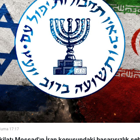
Cuma 17:17
şkilatı Mossad'ın İran konusundaki başarısızlık se