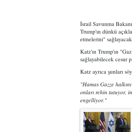
İsrail Savunma Bakanı
Trump'ın dünkü açıklam
etmelerini" sağlayacak 
Katz'ın Trump'ın "Gazz
sağlayabilecek cesur pl
Katz ayrıca şunları söy
"Hamas Gazze halkını c
onları rehin tutuyor, 
engelliyor."