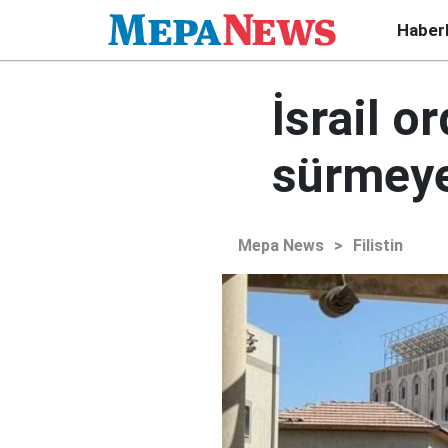
Haber
İsrail o
sürmeye
Mepa News
>
Filistin