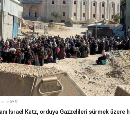
şembe 09:51
nı Israel Katz, orduya Gazzelileri sürmek üzere h