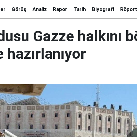
ler
Görüş
Analiz
Rapor
Tarih
Biyografi
Röport
rdusu Gazze halkını 
 hazırlanıyor