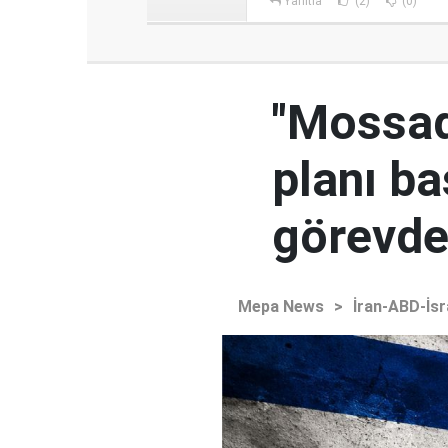
Yanıtla
(2)
(0)
"Mossad'
planı ba
görevden
Mepa News
>
İran-ABD-İsr