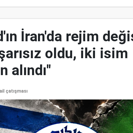
ın İran'da rejim deği
şarısız oldu, iki isim
 alındı"
ail çatışması