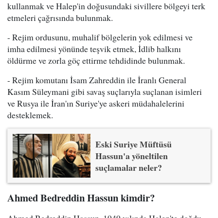
kullanmak ve Halep'in doğusundaki sivillere bölgeyi terk
etmeleri çağrısında bulunmak.
- Rejim ordusunu, muhalif bölgelerin yok edilmesi ve
imha edilmesi yönünde teşvik etmek, İdlib halkını
öldürme ve zorla göç ettirme tehdidinde bulunmak.
- Rejim komutanı İsam Zahreddin ile İranlı General
Kasım Süleymani gibi savaş suçlarıyla suçlanan isimleri
ve Rusya ile İran'ın Suriye'ye askeri müdahalelerini
desteklemek.
Eski Suriye Müftüsü
Hassun'a yöneltilen
suçlamalar neler?
Ahmed Bedreddin Hassun kimdir?
Ahmed Bedreddin Hassun, 1949 yılında Halep'te doğdu.