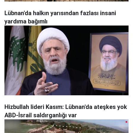
Lübnan'da halkın yarısından fazlası insani
yardıma bağımlı
Hizbullah lideri Kasım: Lübnan'da ateşkes yok
ABD-İsrail saldırganlığı var