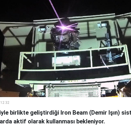
 12:32
riyle birlikte geliştirdiği Iron Beam (Demir Işın) s
rda aktif olarak kullanması bekleniyor.