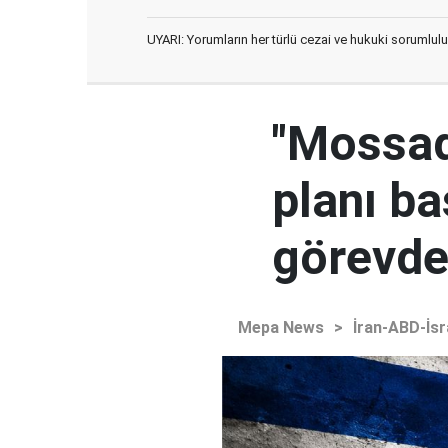
UYARI: Yorumların her türlü cezai ve hukuki sorumlulu
"Mossad'
planı ba
görevden
Mepa News
>
İran-ABD-İsr