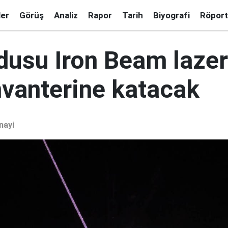
ler
Görüş
Analiz
Rapor
Tarih
Biyografi
Röport
rdusu Iron Beam lazer
nvanterine katacak
nayi