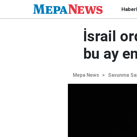
Haber
İsrail o
bu ay e
Mepa News
>
Savunma Sa