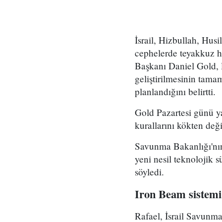
İsrail, Hizbullah, Husi
cephelerde teyakkuz h
Başkanı Daniel Gold, l
geliştirilmesinin tama
planlandığını belirtti.
Gold Pazartesi günü y
kurallarını kökten değ
Savunma Bakanlığı'nın 
yeni nesil teknolojik s
söyledi.
Iron Beam sistemi
Rafael, İsrail Savunma 