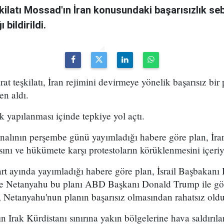
şkilatı Mossad'ın İran konusundaki başarısızlık se
bildirildi.
arat teşkilatı, İran rejimini devirmeye yönelik başarısız bir
en aldı.
k yapılanması içinde tepkiye yol açtı.
analının perşembe günü yayımladığı habere göre plan, İran
sını ve hükümete karşı protestoların körüklenmesini içeri
t ayında yayımladığı habere göre plan, İsrail Başbakan
 ve Netanyahu bu planı ABD Başkanı Donald Trump ile g
 Netanyahu'nun planın başarısız olmasından rahatsız olduğ
n Irak Kürdistanı sınırına yakın bölgelerine hava saldırıl