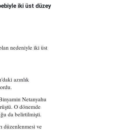
bebiyle iki üst düzey
 plan nedeniyle iki üst
'daki azınlık
yordu.
ı Binyamin Netanyahu
örüştü. O dönemde
u da belirtilmişti.
arı düzenlenmesi ve