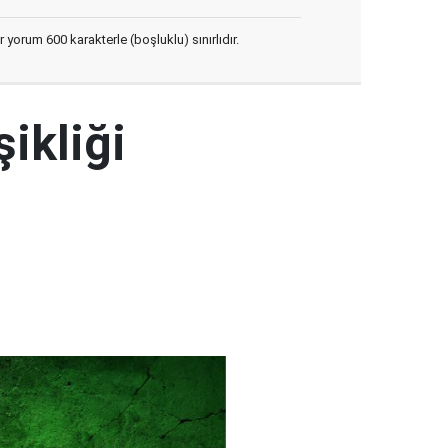
yorum 600 karakterle (boşluklu) sınırlıdır.
şikliği