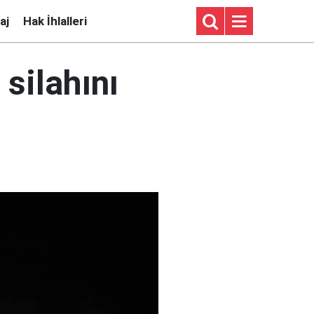
aj
Hak İhlalleri
 silahını