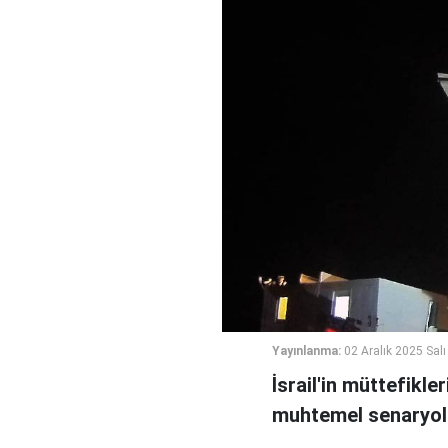
Yayınlanma:
02 Aralık 2025 Salı
İsrail'in müttefikle
muhtemel senaryola