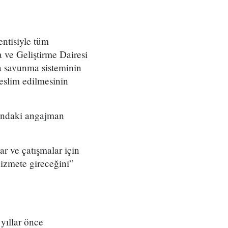
entisiyle tüm
ve Geliştirme Dairesi
a savunma sisteminin
eslim edilmesinin
nındaki angajman
r ve çatışmalar için
 hizmete gireceğini”
 yıllar önce