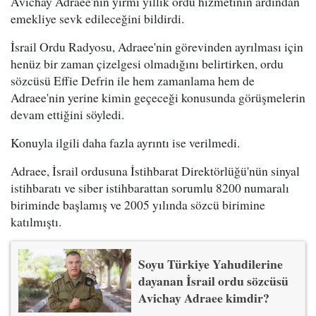
Avichay Adraee'nin yirmi yıllık ordu hizmetinin ardından
emekliye sevk edileceğini bildirdi.
İsrail Ordu Radyosu, Adraee'nin görevinden ayrılması için
henüz bir zaman çizelgesi olmadığını belirtirken, ordu
sözcüsü Effie Defrin ile hem zamanlama hem de
Adraee'nin yerine kimin geçeceği konusunda görüşmelerin
devam ettiğini söyledi.
Konuyla ilgili daha fazla ayrıntı ise verilmedi.
Adraee, İsrail ordusuna İstihbarat Direktörlüğü'nün sinyal
istihbaratı ve siber istihbarattan sorumlu 8200 numaralı
biriminde başlamış ve 2005 yılında sözcü birimine
katılmıştı.
Soyu Türkiye Yahudilerine
dayanan İsrail ordu sözcüsü
Avichay Adraee kimdir?