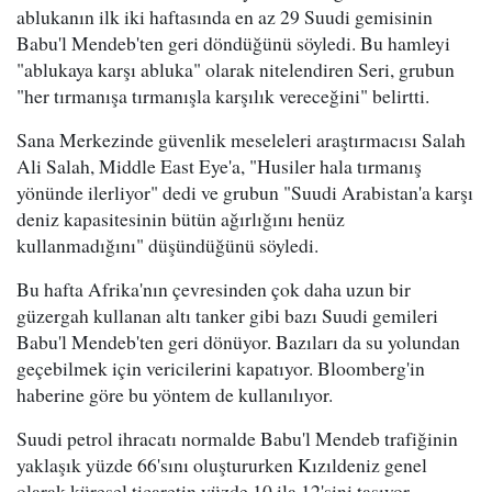
ablukanın ilk iki haftasında en az 29 Suudi gemisinin
Babu'l Mendeb'ten geri döndüğünü söyledi. Bu hamleyi
"ablukaya karşı abluka" olarak nitelendiren Seri, grubun
"her tırmanışa tırmanışla karşılık vereceğini" belirtti.
Sana Merkezinde güvenlik meseleleri araştırmacısı Salah
Ali Salah, Middle East Eye'a, "Husiler hala tırmanış
yönünde ilerliyor" dedi ve grubun "Suudi Arabistan'a karşı
deniz kapasitesinin bütün ağırlığını henüz
kullanmadığını" düşündüğünü söyledi.
Bu hafta Afrika'nın çevresinden çok daha uzun bir
güzergah kullanan altı tanker gibi bazı Suudi gemileri
Babu'l Mendeb'ten geri dönüyor. Bazıları da su yolundan
geçebilmek için vericilerini kapatıyor. Bloomberg'in
haberine göre bu yöntem de kullanılıyor.
Suudi petrol ihracatı normalde Babu'l Mendeb trafiğinin
yaklaşık yüzde 66'sını oluştururken Kızıldeniz genel
olarak küresel ticaretin yüzde 10 ila 12'sini taşıyor.