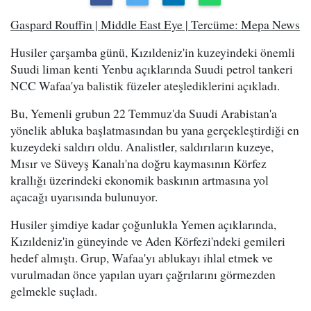
Gaspard Rouffin | Middle East Eye | Tercüme: Mepa News
Husiler çarşamba günü, Kızıldeniz'in kuzeyindeki önemli
Suudi liman kenti Yenbu açıklarında Suudi petrol tankeri
NCC Wafaa'ya balistik füzeler ateşlediklerini açıkladı.
Bu, Yemenli grubun 22 Temmuz'da Suudi Arabistan'a
yönelik abluka başlatmasından bu yana gerçekleştirdiği en
kuzeydeki saldırı oldu. Analistler, saldırıların kuzeye,
Mısır ve Süveyş Kanalı'na doğru kaymasının Körfez
krallığı üzerindeki ekonomik baskının artmasına yol
açacağı uyarısında bulunuyor.
Husiler şimdiye kadar çoğunlukla Yemen açıklarında,
Kızıldeniz'in güneyinde ve Aden Körfezi'ndeki gemileri
hedef almıştı. Grup, Wafaa'yı ablukayı ihlal etmek ve
vurulmadan önce yapılan uyarı çağrılarını görmezden
gelmekle suçladı.