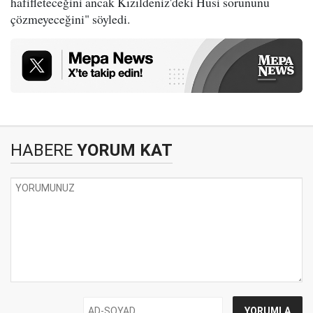
hafifleteceğini ancak Kızıldeniz'deki Husi sorununu
çözmeyeceğini" söyledi.
HABERE
YORUM KAT