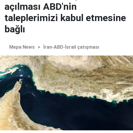
açılması ABD'nin
taleplerimizi kabul etmesine
bağlı
Mepa News
>
İran-ABD-İsrail çatışması