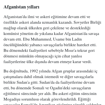
Afganistan yılları
Afganistan'da ilmi ve askeri eğitimine devam etti ve
özellikle askeri alanda uzmanlık kazandı. Sovyetler Birliği
mağlup olarak ülkeden geri çekilene ve desteklediği
komünist yönetim de yıkılana kadar Afganistan'da savaşa
devam etti. Ebu Muhammed, Usame bin Ladin
öncülüğündeki yabancı savaşçılarla birlikte hareket etti.
Bu dönemdeki faaliyetleri sebebiyle Mısır'a tekrar geri
dönmesi mümkün olmayacağı için cihat yanlısı
faaliyetlerine ülke dışında devam etmeye karar verdi.
Bu doğrultuda, 1992 yılında Afgan gruplar arasındaki iç
çatışmalara dahil olmak istemedi ve diğer savaşçılarla
birlikte Sudan'a gitti. Sudan'da da faaliyetlerine devam
etti, bu dönemde Somali ve Ogadin'deki savaşçıların
eğitilmesi sürecinde yer aldı. Bu askeri eğitim sürecinin
Mogadişu sorumlusu olarak görevlendirildi. Eğittiği
savaşçılar Somali'de Amerikan güçlerine yönelik saldırılar