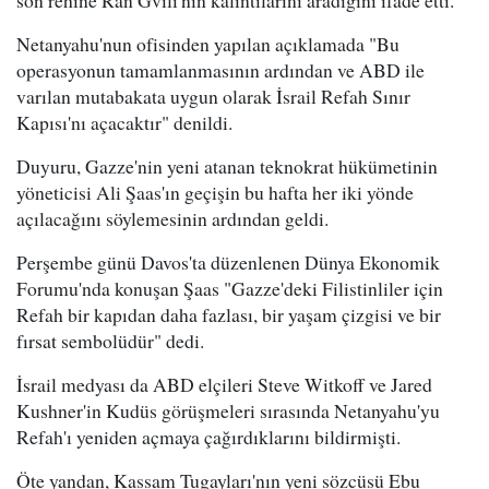
son rehine Ran Gvili'nin kalıntılarını aradığını ifade etti.
Netanyahu'nun ofisinden yapılan açıklamada "Bu
operasyonun tamamlanmasının ardından ve ABD ile
varılan mutabakata uygun olarak İsrail Refah Sınır
Kapısı'nı açacaktır" denildi.
Duyuru, Gazze'nin yeni atanan teknokrat hükümetinin
yöneticisi Ali Şaas'ın geçişin bu hafta her iki yönde
açılacağını söylemesinin ardından geldi.
Perşembe günü Davos'ta düzenlenen Dünya Ekonomik
Forumu'nda konuşan Şaas "Gazze'deki Filistinliler için
Refah bir kapıdan daha fazlası, bir yaşam çizgisi ve bir
fırsat sembolüdür" dedi.
İsrail medyası da ABD elçileri Steve Witkoff ve Jared
Kushner'in Kudüs görüşmeleri sırasında Netanyahu'yu
Refah'ı yeniden açmaya çağırdıklarını bildirmişti.
Öte yandan, Kassam Tugayları'nın yeni sözcüsü Ebu