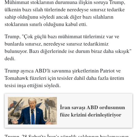
Mühimmat stoklarının durumuna ilişkin soruya Trump,
ülkenin bazı silah türlerinde neredeyse sınırsız tedarike
sahip olduğunu söyledi ancak diğer bazı silahların
stoklarının sınırlı olduğunu kabul etti.
Trump, "Çok güçlü bazı mühimmat türlerimiz var ve
bunlarda sınırsız, neredeyse sınırsız tedarikimiz
bulunuyor. Bazı diğerlerinde ise durum biraz daha sıkışık"
dedi.
Trump ayrıca ABD'li savunma şirketlerinin Patriot ve
Tomahawk füzeleri için tesisler dahil daha fazla üretim
tesisi inşa ettiğini söyledi.
İran savaşı ABD ordusunun
füze krizini derinleştiriyor
Trump, 28 Şubat'ta İran'a yönelik saldırının başlamasının