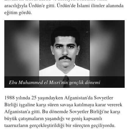
aracılığıyla Ürdün'e gitti. Ürdün'de İslami ilimler alanında
eğitim gördü.
Ebu Muhammed el Mısri'nin gençlik dönemi
1988 yılında 25 yaşındayken Afganistan'da Sovyetler
Birliği işgaline karşı süren savaşa katılmaya karar vererek
Afganistan'a gitti. Bu dönemde Sovyetler Birliği'ne karşı
büyük çatışmaların yaşandığı ve geniş kapsamlı
taarruzların gerçekleştirildiği bir süreçten geçiliyordu.