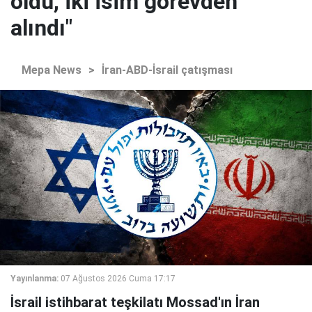
oldu, iki isim görevden
alındı"
Mepa News
>
İran-ABD-İsrail çatışması
Yayınlanma:
07 Ağustos 2026 Cuma 17:17
İsrail istihbarat teşkilatı Mossad'ın İran