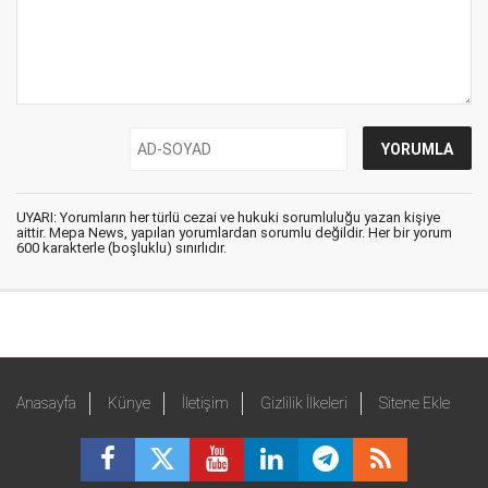
UYARI: Yorumların her türlü cezai ve hukuki sorumluluğu yazan kişiye
aittir. Mepa News, yapılan yorumlardan sorumlu değildir. Her bir yorum
600 karakterle (boşluklu) sınırlıdır.
Anasayfa
Künye
İletişim
Gizlilik İlkeleri
Sitene Ekle