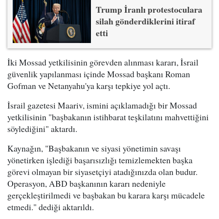
Trump İranlı protestoculara
silah gönderdiklerini itiraf
etti
İki Mossad yetkilisinin görevden alınması kararı, İsrail
güvenlik yapılanması içinde Mossad başkanı Roman
Gofman ve Netanyahu'ya karşı tepkiye yol açtı.
İsrail gazetesi Maariv, ismini açıklamadığı bir Mossad
yetkilisinin "başbakanın istihbarat teşkilatını mahvettiğini
söylediğini" aktardı.
Kaynağın, "Başbakanın ve siyasi yönetimin savaşı
yönetirken işlediği başarısızlığı temizlemekten başka
görevi olmayan bir siyasetçiyi atadığınızda olan budur.
Operasyon, ABD başkanının kararı nedeniyle
gerçekleştirilmedi ve başbakan bu karara karşı mücadele
etmedi." dediği aktarıldı.