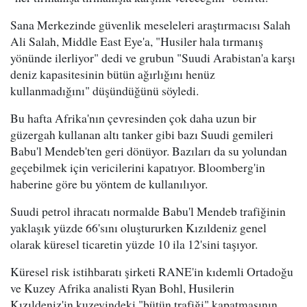
Sana Merkezinde güvenlik meseleleri araştırmacısı Salah
Ali Salah, Middle East Eye'a, "Husiler hala tırmanış
yönünde ilerliyor" dedi ve grubun "Suudi Arabistan'a karşı
deniz kapasitesinin bütün ağırlığını henüz
kullanmadığını" düşündüğünü söyledi.
Bu hafta Afrika'nın çevresinden çok daha uzun bir
güzergah kullanan altı tanker gibi bazı Suudi gemileri
Babu'l Mendeb'ten geri dönüyor. Bazıları da su yolundan
geçebilmek için vericilerini kapatıyor. Bloomberg'in
haberine göre bu yöntem de kullanılıyor.
Suudi petrol ihracatı normalde Babu'l Mendeb trafiğinin
yaklaşık yüzde 66'sını oluştururken Kızıldeniz genel
olarak küresel ticaretin yüzde 10 ila 12'sini taşıyor.
Küresel risk istihbaratı şirketi RANE'in kıdemli Ortadoğu
ve Kuzey Afrika analisti Ryan Bohl, Husilerin
Kızıldeniz'in kuzeyindeki "bütün trafiği" kapatmasının