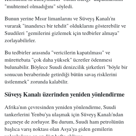
"muhtemel olmadığını" söyledi.
Bunun yerine Mısır limanlarını ve Süveyş Kanalı'nı
vurarak "inandırıcı bir tehdit" olduklarını gösterebilir ve
Suudileri "gemilerini gizlemek için tedbirler almaya"
zorlayabilirler.
Bu tedbirler arasında "vericilerin kapatılması" ve
mürettebata "çok daha yüksek" ücretler ödenmesi
bulunabilir. Böylece Suudi denizcilik şirketleri "böyle bir
sonucun beraberinde getirdiği bütün savaş risklerini
üstlenmek" zorunda kalabilir.
Süveyş Kanalı üzerinden yeniden yönlendirme
Afrika'nın çevresinden yeniden yönlendirme, Suudi
tankerlerini Yenbu'ya ulaşmak için Süveyş Kanalı'ndan
geçmeye de zorluyor. Bu durum, Suudi ham petrolünün
başlıca varış noktası olan Asya'ya giden gemilerin
yolculuğuna en az dört hafta ekliyor.