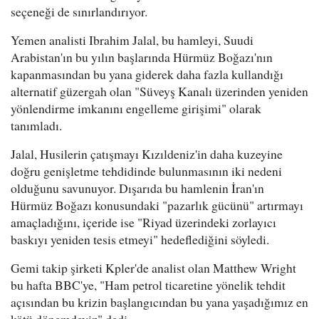
seçeneği de sınırlandırıyor.
Yemen analisti Ibrahim Jalal, bu hamleyi, Suudi
Arabistan'ın bu yılın başlarında Hürmüz Boğazı'nın
kapanmasından bu yana giderek daha fazla kullandığı
alternatif güzergah olan "Süveyş Kanalı üzerinden yeniden
yönlendirme imkanını engelleme girişimi" olarak
tanımladı.
Jalal, Husilerin çatışmayı Kızıldeniz'in daha kuzeyine
doğru genişletme tehdidinde bulunmasının iki nedeni
olduğunu savunuyor. Dışarıda bu hamlenin İran'ın
Hürmüz Boğazı konusundaki "pazarlık gücünü" artırmayı
amaçladığını, içeride ise "Riyad üzerindeki zorlayıcı
baskıyı yeniden tesis etmeyi" hedeflediğini söyledi.
Gemi takip şirketi Kpler'de analist olan Matthew Wright
bu hafta BBC'ye, "Ham petrol ticaretine yönelik tehdit
açısından bu krizin başlangıcından bu yana yaşadığımız en
kötü dönemdeyiz" dedi.