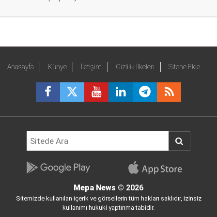
Anasayfa
Künye
İletişim
Gizlilik İlkeleri
Sitene Ekle
Mepa News
© 2026
Sitemizde kullanılan içerik ve görsellerin tüm hakları saklıdır, izinsiz
kullanımı hukuki yaptırıma tabidir.