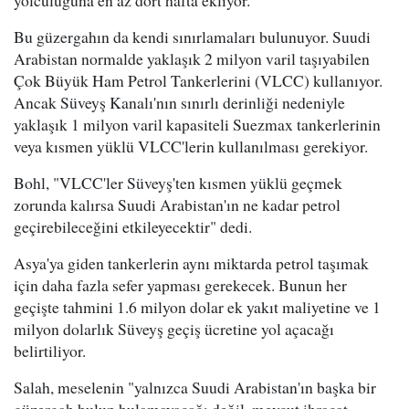
Bu güzergahın da kendi sınırlamaları bulunuyor. Suudi
Arabistan normalde yaklaşık 2 milyon varil taşıyabilen
Çok Büyük Ham Petrol Tankerlerini (VLCC) kullanıyor.
Ancak Süveyş Kanalı'nın sınırlı derinliği nedeniyle
yaklaşık 1 milyon varil kapasiteli Suezmax tankerlerinin
veya kısmen yüklü VLCC'lerin kullanılması gerekiyor.
Bohl, "VLCC'ler Süveyş'ten kısmen yüklü geçmek
zorunda kalırsa Suudi Arabistan'ın ne kadar petrol
geçirebileceğini etkileyecektir" dedi.
Asya'ya giden tankerlerin aynı miktarda petrol taşımak
için daha fazla sefer yapması gerekecek. Bunun her
geçişte tahmini 1.6 milyon dolar ek yakıt maliyetine ve 1
milyon dolarlık Süveyş geçiş ücretine yol açacağı
belirtiliyor.
Salah, meselenin "yalnızca Suudi Arabistan'ın başka bir
güzergah bulup bulamayacağı değil, mevcut ihracat