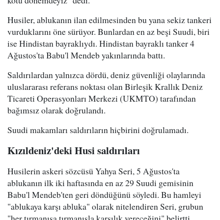
Husiler, ablukanın ilan edilmesinden bu yana sekiz tankeri
vurduklarını öne sürüyor. Bunlardan en az beşi Suudi, biri
ise Hindistan bayraklıydı. Hindistan bayraklı tanker 4
Ağustos'ta Babu'l Mendeb yakınlarında battı.
Saldırılardan yalnızca dördü, deniz güvenliği olaylarında
uluslararası referans noktası olan Birleşik Krallık Deniz
Ticareti Operasyonları Merkezi (UKMTO) tarafından
bağımsız olarak doğrulandı.
Suudi makamları saldırıların hiçbirini doğrulamadı.
Kızıldeniz'deki Husi saldırıları
Husilerin askeri sözcüsü Yahya Seri, 5 Ağustos'ta
ablukanın ilk iki haftasında en az 29 Suudi gemisinin
Babu'l Mendeb'ten geri döndüğünü söyledi. Bu hamleyi
"ablukaya karşı abluka" olarak nitelendiren Seri, grubun
"her tırmanışa tırmanışla karşılık vereceğini" belirtti.