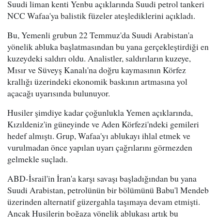
Suudi liman kenti Yenbu açıklarında Suudi petrol tankeri
NCC Wafaa'ya balistik füzeler ateşlediklerini açıkladı.
Bu, Yemenli grubun 22 Temmuz'da Suudi Arabistan'a
yönelik abluka başlatmasından bu yana gerçekleştirdiği en
kuzeydeki saldırı oldu. Analistler, saldırıların kuzeye,
Mısır ve Süveyş Kanalı'na doğru kaymasının Körfez
krallığı üzerindeki ekonomik baskının artmasına yol
açacağı uyarısında bulunuyor.
Husiler şimdiye kadar çoğunlukla Yemen açıklarında,
Kızıldeniz'in güneyinde ve Aden Körfezi'ndeki gemileri
hedef almıştı. Grup, Wafaa'yı ablukayı ihlal etmek ve
vurulmadan önce yapılan uyarı çağrılarını görmezden
gelmekle suçladı.
ABD-İsrail'in İran'a karşı savaşı başladığından bu yana
Suudi Arabistan, petrolünün bir bölümünü Babu'l Mendeb
üzerinden alternatif güzergahla taşımaya devam etmişti.
Ancak Husilerin boğaza yönelik ablukası artık bu