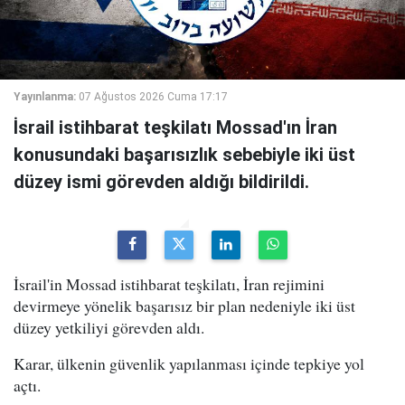
Yayınlanma:
07 Ağustos 2026 Cuma 17:17
İsrail istihbarat teşkilatı Mossad'ın İran
konusundaki başarısızlık sebebiyle iki üst
düzey ismi görevden aldığı bildirildi.
İsrail'in Mossad istihbarat teşkilatı, İran rejimini
devirmeye yönelik başarısız bir plan nedeniyle iki üst
düzey yetkiliyi görevden aldı.
Karar, ülkenin güvenlik yapılanması içinde tepkiye yol
açtı.