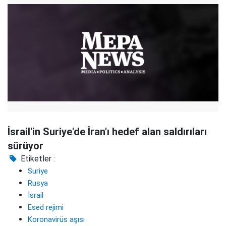
İsrail'in Suriye'de İran'ı hedef alan saldırıları
sürüyor
Etiketler :
Suriye
Rusya
İsrail
Esed rejimi
Koronavirüs aşısı