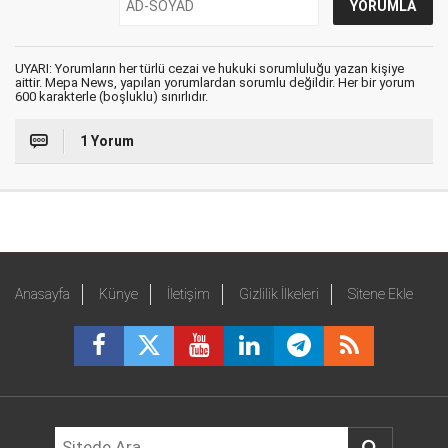
UYARI: Yorumların her türlü cezai ve hukuki sorumluluğu yazan kişiye
aittir. Mepa News, yapılan yorumlardan sorumlu değildir. Her bir yorum
600 karakterle (boşluklu) sınırlıdır.
1 Yorum
Anasayfa
Künye
İletişim
Gizlilik İlkeleri
Sitene Ekle