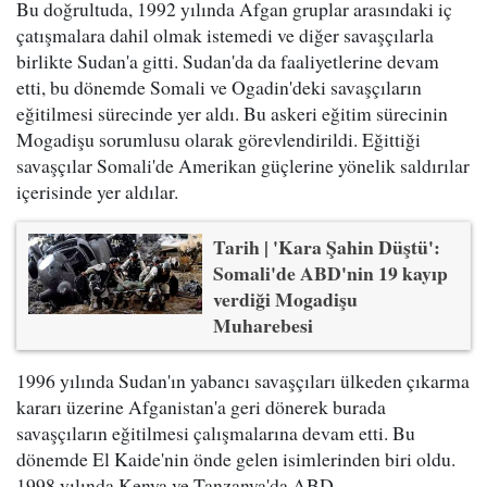
Bu doğrultuda, 1992 yılında Afgan gruplar arasındaki iç
çatışmalara dahil olmak istemedi ve diğer savaşçılarla
birlikte Sudan'a gitti. Sudan'da da faaliyetlerine devam
etti, bu dönemde Somali ve Ogadin'deki savaşçıların
eğitilmesi sürecinde yer aldı. Bu askeri eğitim sürecinin
Mogadişu sorumlusu olarak görevlendirildi. Eğittiği
savaşçılar Somali'de Amerikan güçlerine yönelik saldırılar
içerisinde yer aldılar.
Tarih | 'Kara Şahin Düştü':
Somali'de ABD'nin 19 kayıp
verdiği Mogadişu
Muharebesi
1996 yılında Sudan'ın yabancı savaşçıları ülkeden çıkarma
kararı üzerine Afganistan'a geri dönerek burada
savaşçıların eğitilmesi çalışmalarına devam etti. Bu
dönemde El Kaide'nin önde gelen isimlerinden biri oldu.
1998 yılında Kenya ve Tanzanya'da ABD