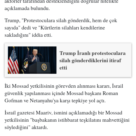
aktörler tarafından desteklendiğini doğrular nitelikte
açıklamada bulundu.
Trump, "Protestoculara silah gönderdik, hem de çok
sayıda" dedi ve "Kürtlerin silahları kendilerine
sakladığını" iddia etti.
Trump İranlı protestoculara
silah gönderdiklerini itiraf
etti
İki Mossad yetkilisinin görevden alınması kararı, İsrail
güvenlik yapılanması içinde Mossad başkanı Roman
Gofman ve Netanyahu'ya karşı tepkiye yol açtı.
İsrail gazetesi Maariv, ismini açıklamadığı bir Mossad
yetkilisinin "başbakanın istihbarat teşkilatını mahvettiğini
söylediğini" aktardı.