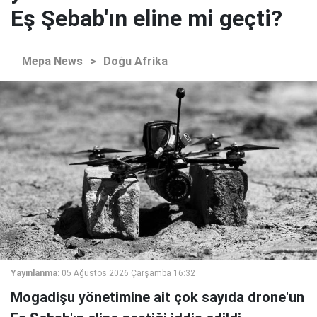
Eş Şebab'ın eline mi geçti?
Mepa News
>
Doğu Afrika
Yayınlanma:
05 Ağustos 2026 Çarşamba 16:32
Mogadişu yönetimine ait çok sayıda drone'un