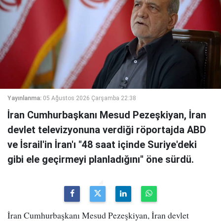
Yayınlanma:
05 Ağustos 2026 Çarşamba 22:38
İran Cumhurbaşkanı Mesud Pezeşkiyan, İran
devlet televizyonuna verdiği röportajda ABD
ve İsrail'in İran'ı "48 saat içinde Suriye'deki
gibi ele geçirmeyi planladığını" öne sürdü.
İran Cumhurbaşkanı Mesud Pezeşkiyan, İran devlet