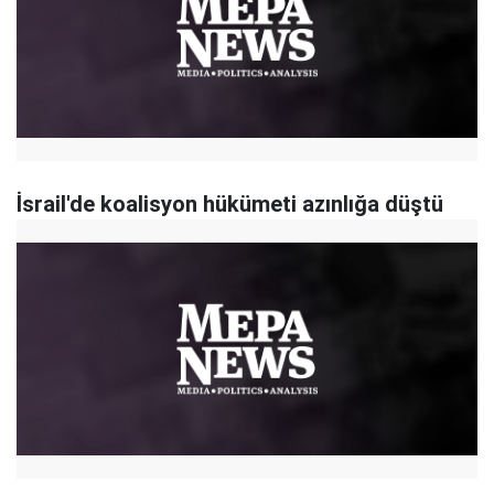
İsrail'de koalisyon hükümeti azınlığa düştü