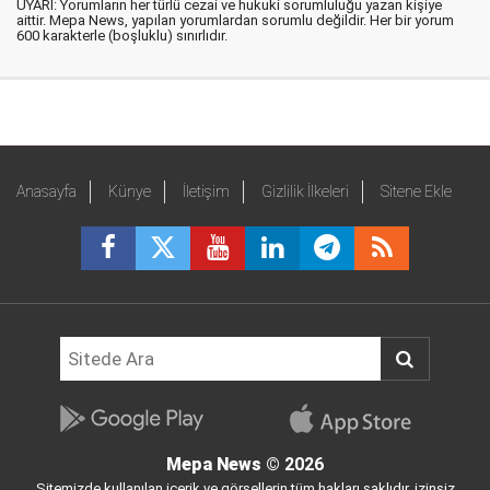
UYARI: Yorumların her türlü cezai ve hukuki sorumluluğu yazan kişiye
aittir. Mepa News, yapılan yorumlardan sorumlu değildir. Her bir yorum
600 karakterle (boşluklu) sınırlıdır.
Anasayfa
Künye
İletişim
Gizlilik İlkeleri
Sitene Ekle
Mepa News
© 2026
Sitemizde kullanılan içerik ve görsellerin tüm hakları saklıdır, izinsiz