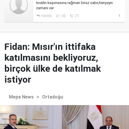
İsrailin kaşımasına rağmen biraz sabır,herşeyin
zamanı var
Yanıtla
(4)
(7)
Fidan: Mısır'ın ittifaka
katılmasını bekliyoruz,
birçok ülke de katılmak
istiyor
Mepa News
>
Ortadoğu