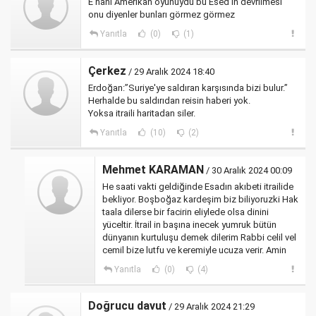
E hani Amerikan oyunuydu bu Esed'in devrilmesi
onu diyenler bunları görmez görmez
Yanıtla
(0)
(1)
Çerkez
/ 29 Aralık 2024 18:40
Erdoğan:”Suriye'ye saldıran karşısında bizi bulur.”
Herhalde bu saldırıdan reisin haberi yok.
Yoksa itraili haritadan siler.
Yanıtla
(10)
(2)
Mehmet KARAMAN
/ 30 Aralık 2024 00:09
He saati vakti geldiğinde Esadın akıbeti itrailide
bekliyor. Boşboğaz kardeşim biz biliyoruzki Hak
taala dilerse bir facirin eliylede olsa dinini
yüceltir. İtrail in başına inecek yumruk bütün
dünyanın kurtuluşu demek dilerim Rabbi celil vel
cemil bize lutfu ve keremiyle ucuza verir. Amin
Yanıtla
(0)
(4)
Doğrucu davut
/ 29 Aralık 2024 21:29